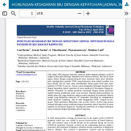
HUBUNGAN KESADARAN IBU DENGAN KEPATUHAN JADWAL IMUNISASI DI MASA PANDEMI DI KECAMATAN RAPPOCINI