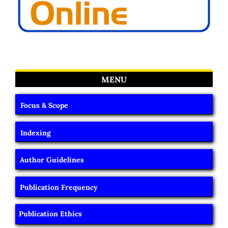
MENU
Focus & Scope
Indexing
Author Guidelines
Publication Frequency
Publication Ethics