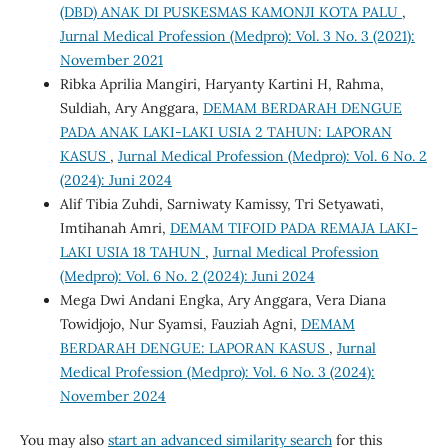
(DBD) ANAK DI PUSKESMAS KAMONJI KOTA PALU
,
Jurnal Medical Profession (Medpro): Vol. 3 No. 3 (2021):
November 2021
Ribka Aprilia Mangiri, Haryanty Kartini H, Rahma,
Suldiah, Ary Anggara,
DEMAM BERDARAH DENGUE
PADA ANAK LAKI-LAKI USIA 2 TAHUN: LAPORAN
KASUS
,
Jurnal Medical Profession (Medpro): Vol. 6 No. 2
(2024): Juni 2024
Alif Tibia Zuhdi, Sarniwaty Kamissy, Tri Setyawati,
Imtihanah Amri,
DEMAM TIFOID PADA REMAJA LAKI-
LAKI USIA 18 TAHUN
,
Jurnal Medical Profession
(Medpro): Vol. 6 No. 2 (2024): Juni 2024
Mega Dwi Andani Engka, Ary Anggara, Vera Diana
Towidjojo, Nur Syamsi, Fauziah Agni,
DEMAM
BERDARAH DENGUE: LAPORAN KASUS
,
Jurnal
Medical Profession (Medpro): Vol. 6 No. 3 (2024):
November 2024
You may also
start an advanced similarity search
for this