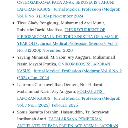
OSTEOSARKOMA PADA ANAK BERUSIA 18 TAHUN:
LAPORAN KASUS
,
Jurnal Medical Profession (Medpro):
Vol. 6 No. 3 (2024): November 2024
Tirza Glady Rengkung, Muhammad Ardi Munir,
Roberthy David Maelissa,
THE RECURRENT OF
FIBROSARCOMA IN DELTOID SINISTRA OF A MAN 61
YEAR OLD
,
Jurnal Medical Profession (Medpro): Vol. 2
No. 3 (2020): November 2020
Yayang Minansal, M. Sabir, Ary Anggara, Muhammad
Nasir, Mayabi Pratika,
ONIKOMIKOSIS: LAPORAN
KASUS
,
Jurnal Medical Profession (Medpro): Vol. 6 No. 2
(2024): Juni 2024
Laurents Christovel Iban Demen, Nur Hidayat,
Muhammad Nasir, Ary Anggara,
FOLIKULITIS :
LAPORAN KASUS
,
Jurnal Medical Profession (Medpro):
Vol. 7 No. 1 (2025): Februari 2025
Sonia Sasmita Ibrahim, Hasanuddin, Tri Setyawati,
Imtihanah Amri,
TATALAKSANA PEMBERIAN
ANTIPLATELET PADA PASIEN ACS STEMI : LAPORAN