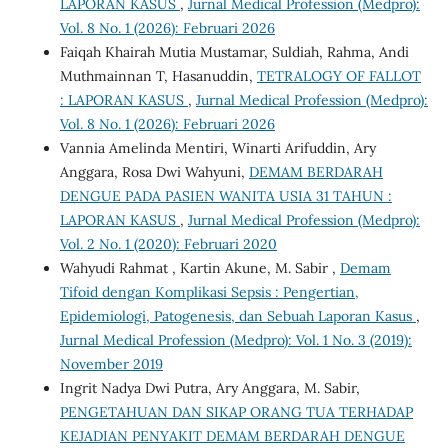
LAPORAN KASUS
,
Jurnal Medical Profession (Medpro):
Vol. 8 No. 1 (2026): Februari 2026
Faiqah Khairah Mutia Mustamar, Suldiah, Rahma, Andi
Muthmainnan T, Hasanuddin,
TETRALOGY OF FALLOT
: LAPORAN KASUS
,
Jurnal Medical Profession (Medpro):
Vol. 8 No. 1 (2026): Februari 2026
Vannia Amelinda Mentiri, Winarti Arifuddin, Ary
Anggara, Rosa Dwi Wahyuni,
DEMAM BERDARAH
DENGUE PADA PASIEN WANITA USIA 31 TAHUN :
LAPORAN KASUS
,
Jurnal Medical Profession (Medpro):
Vol. 2 No. 1 (2020): Februari 2020
Wahyudi Rahmat , Kartin Akune, M. Sabir ,
Demam
Tifoid dengan Komplikasi Sepsis : Pengertian,
Epidemiologi, Patogenesis, dan Sebuah Laporan Kasus
,
Jurnal Medical Profession (Medpro): Vol. 1 No. 3 (2019):
November 2019
Ingrit Nadya Dwi Putra, Ary Anggara, M. Sabir,
PENGETAHUAN DAN SIKAP ORANG TUA TERHADAP
KEJADIAN PENYAKIT DEMAM BERDARAH DENGUE