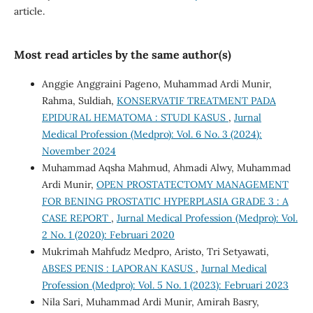
article.
Most read articles by the same author(s)
Anggie Anggraini Pageno, Muhammad Ardi Munir,
Rahma, Suldiah,
KONSERVATIF TREATMENT PADA
EPIDURAL HEMATOMA : STUDI KASUS
,
Jurnal
Medical Profession (Medpro): Vol. 6 No. 3 (2024):
November 2024
Muhammad Aqsha Mahmud, Ahmadi Alwy, Muhammad
Ardi Munir,
OPEN PROSTATECTOMY MANAGEMENT
FOR BENING PROSTATIC HYPERPLASIA GRADE 3 : A
CASE REPORT
,
Jurnal Medical Profession (Medpro): Vol.
2 No. 1 (2020): Februari 2020
Mukrimah Mahfudz Medpro, Aristo, Tri Setyawati,
ABSES PENIS : LAPORAN KASUS
,
Jurnal Medical
Profession (Medpro): Vol. 5 No. 1 (2023): Februari 2023
Nila Sari, Muhammad Ardi Munir, Amirah Basry,