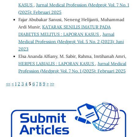
KASUS
,
Jurnal Medical Profession (Medpro): Vol. 7 No. 1
(2025): Februari 2025
Fajar Abubakar Sanusi, Neneng Helijanti, Muhammad
Ardi Munir,
KATARAK SENILIS IMATUR PADA
DIABETES MELITUS : LAPORAN KASUS
,
Jurnal
Medical Profession (Medpro): Vol. 5 No. 2 (2023): Juni
2023
Elsa Ananda Alfiany, M. Sabir, Rahma, Imtihanah Amri,
HERPES LABIALIS : LAPORAN KASUS
,
Jurnal Medical
Profession (Medpro): Vol. 7 No. 1 (2025): Februari 2025
<<
<
1
2
3
4
5
6
7
8
9
>
>>