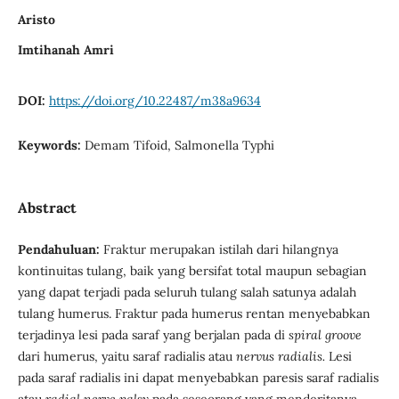
Aristo
Imtihanah Amri
DOI:
https://doi.org/10.22487/m38a9634
Keywords:
Demam Tifoid, Salmonella Typhi
Abstract
Pendahuluan:
Fraktur merupakan istilah dari hilangnya
kontinuitas tulang, baik yang bersifat total maupun sebagian
yang dapat terjadi pada seluruh tulang salah satunya adalah
tulang humerus. Fraktur pada humerus rentan menyebabkan
terjadinya lesi pada saraf yang berjalan pada di
spiral groove
dari humerus, yaitu saraf radialis atau
nervus radialis.
Lesi
pada saraf radialis ini dapat menyebabkan paresis saraf radialis
atau
radial nerve palsy
pada seseorang yang menderitanya