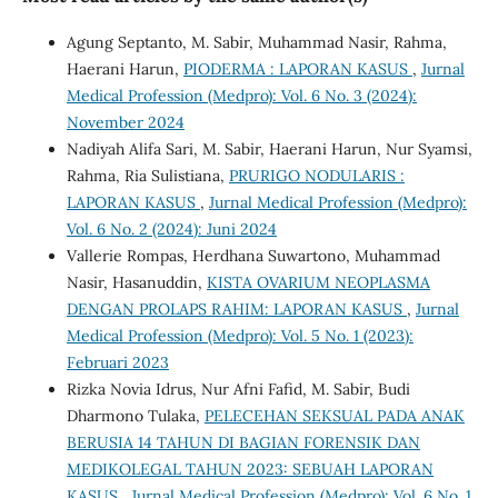
Agung Septanto, M. Sabir, Muhammad Nasir, Rahma,
Haerani Harun,
PIODERMA : LAPORAN KASUS
,
Jurnal
Medical Profession (Medpro): Vol. 6 No. 3 (2024):
November 2024
Nadiyah Alifa Sari, M. Sabir, Haerani Harun, Nur Syamsi,
Rahma, Ria Sulistiana,
PRURIGO NODULARIS :
LAPORAN KASUS
,
Jurnal Medical Profession (Medpro):
Vol. 6 No. 2 (2024): Juni 2024
Vallerie Rompas, Herdhana Suwartono, Muhammad
Nasir, Hasanuddin,
KISTA OVARIUM NEOPLASMA
DENGAN PROLAPS RAHIM: LAPORAN KASUS
,
Jurnal
Medical Profession (Medpro): Vol. 5 No. 1 (2023):
Februari 2023
Rizka Novia Idrus, Nur Afni Fafid, M. Sabir, Budi
Dharmono Tulaka,
PELECEHAN SEKSUAL PADA ANAK
BERUSIA 14 TAHUN DI BAGIAN FORENSIK DAN
MEDIKOLEGAL TAHUN 2023: SEBUAH LAPORAN
KASUS
,
Jurnal Medical Profession (Medpro): Vol. 6 No. 1