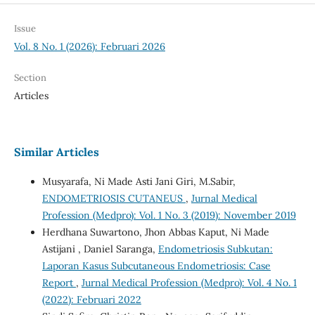
Issue
Vol. 8 No. 1 (2026): Februari 2026
Section
Articles
Similar Articles
Musyarafa, Ni Made Asti Jani Giri, M.Sabir,
ENDOMETRIOSIS CUTANEUS
,
Jurnal Medical
Profession (Medpro): Vol. 1 No. 3 (2019): November 2019
Herdhana Suwartono, Jhon Abbas Kaput, Ni Made
Astijani , Daniel Saranga,
Endometriosis Subkutan:
Laporan Kasus Subcutaneous Endometriosis: Case
Report
,
Jurnal Medical Profession (Medpro): Vol. 4 No. 1
(2022): Februari 2022