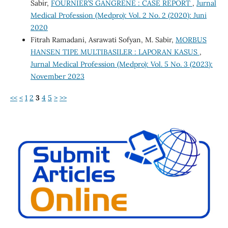
Sabir,
FOURNIER’S GANGRENE : CASE REPORT
,
Jurnal
Medical Profession (Medpro): Vol. 2 No. 2 (2020): Juni
2020
Fitrah Ramadani, Asrawati Sofyan, M. Sabir,
MORBUS
HANSEN TIPE MULTIBASILER : LAPORAN KASUS
,
Jurnal Medical Profession (Medpro): Vol. 5 No. 3 (2023):
November 2023
<<
<
1
2
3
4
5
>
>>