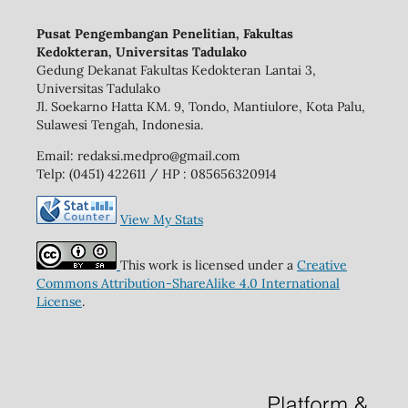
Pusat Pengembangan Penelitian, Fakultas
Kedokteran, Universitas Tadulako
Gedung Dekanat Fakultas Kedokteran Lantai 3,
Universitas Tadulako
Jl. Soekarno Hatta KM. 9, Tondo, Mantiulore, Kota Palu,
Sulawesi Tengah, Indonesia.
Email: redaksi.medpro@gmail.com
Telp: (0451) 422611 / HP : 085656320914
View My Stats
This work is licensed under a
Creative
Commons Attribution-ShareAlike 4.0 International
License
.