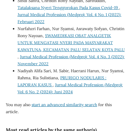
Sindi Safira, Christin Rony Nayoan, Sarifuddin,
Tatalaksana Nyeri Tenggorokan Pada Kasus Covid-19
,
Jurnal Medical Profession (Medpro): Vol. 4 No. 1 (2022):
Februari 2022
Nurfahzri Farhan, Nur Syamsi, Asrawaty Sofyan, Christin
Rony Nayoan,
SWAMEDIKASI OBAT ANALGETIK
UNTUK MENGATASI NYERI PADA MASYARAKAT
KAWATUNA, KECAMATAN PALU SELATAN KOTA PALU
,
Jurnal Medical Profession (Medpro): Vol. 4 No. 3 (2022):
November 2022
Nadiyah Alifa Sari, M. Sabir, Haerani Harun, Nur Syamsi,
Rahma, Ria Sulistiana,
PRURIGO NODULARIS :
LAPORAN KASUS
,
Jurnal Medical Profession (Medpro):
Vol. 6 No. 2 (2024): Juni 2024
You may also
start an advanced similarity search
for this
article.
Most read articles by the same author(s)