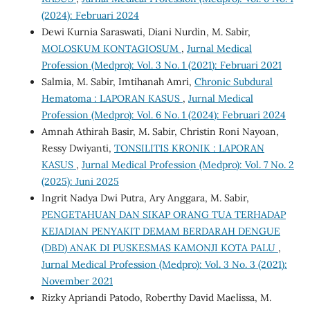
(2024): Februari 2024
Dewi Kurnia Saraswati, Diani Nurdin, M. Sabir,
MOLOSKUM KONTAGIOSUM
,
Jurnal Medical
Profession (Medpro): Vol. 3 No. 1 (2021): Februari 2021
Salmia, M. Sabir, Imtihanah Amri,
Chronic Subdural
Hematoma : LAPORAN KASUS
,
Jurnal Medical
Profession (Medpro): Vol. 6 No. 1 (2024): Februari 2024
Amnah Athirah Basir, M. Sabir, Christin Roni Nayoan,
Ressy Dwiyanti,
TONSILITIS KRONIK : LAPORAN
KASUS
,
Jurnal Medical Profession (Medpro): Vol. 7 No. 2
(2025): Juni 2025
Ingrit Nadya Dwi Putra, Ary Anggara, M. Sabir,
PENGETAHUAN DAN SIKAP ORANG TUA TERHADAP
KEJADIAN PENYAKIT DEMAM BERDARAH DENGUE
(DBD) ANAK DI PUSKESMAS KAMONJI KOTA PALU
,
Jurnal Medical Profession (Medpro): Vol. 3 No. 3 (2021):
November 2021
Rizky Apriandi Patodo, Roberthy David Maelissa, M.