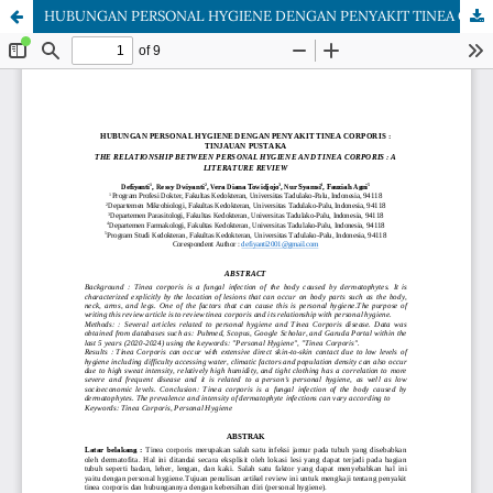
HUBUNGAN PERSONAL HYGIENE DENGAN PENYAKIT TINEA CORPORIS : TINJAUAN PUSTAKA