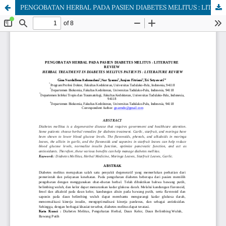
PENGOBATAN HERBAL PADA PASIEN DIABETES MELITUS : LITERATURE REVIEW