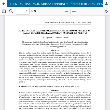
EFEK EKSTRAK DAUN SIRSAK (annona muricata) TERHADAP PENURUNAN KADAR TRIGLISERIDA PADA MODEL TIKUS DIABETES MELITUS