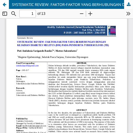
SYSTEMATIC REVIEW: FAKTOR-FAKTOR YANG BERHUBUNGAN DENGAN KEJADIAN DIABETES MELITUS (DM) PADA PENDERITA TUBERKULOSIS (TB)