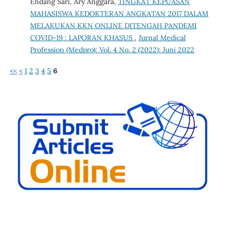
Endang Sari, Ary Anggara,
TINGKAT KEPUASAN
MAHASISWA KEDOKTERAN ANGKATAN 2017 DALAM
MELAKUKAN KKN ONLINE DITENGAH PANDEMI
COVID-19 : LAPORAN KHASUS
,
Jurnal Medical
Profession (Medpro): Vol. 4 No. 2 (2022): Juni 2022
<<
<
1
2
3
4
5
6