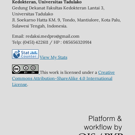
Kedokteran, Universitas Tadulako
Gedung Dekanat Fakultas Kedokteran Lantai 3,
Universitas Tadulako
Jl. Soekarno Hatta KM. 9, Tondo, Mantiulore, Kota Palu,
Sulawesi Tengah, Indonesia.
Email: redaksi.medpro@gmail.com
Telp: (0451) 422611 / HP : 085656320914
View My Stats
This work is licensed under a
Creative
Commons Attribution-ShareAlike 4.0 International
License
.