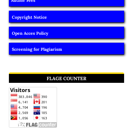
Author Fees
Copyright Notice
Open Acces Policy
Screening for Plagiarism
FLAGE COUNTER