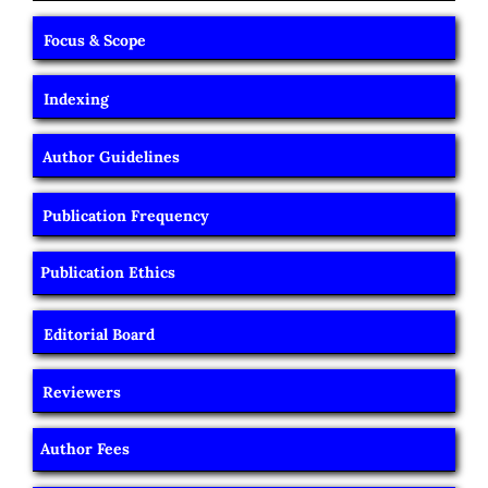
Focus & Scope
Indexing
Author Guidelines
Publication Frequency
Publication Ethics
Editorial Board
Reviewers
Author Fees