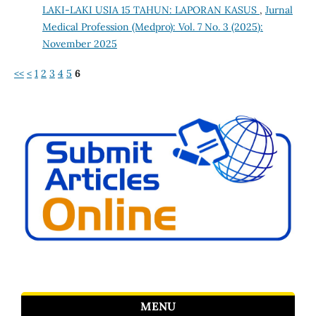
LAKI-LAKI USIA 15 TAHUN: LAPORAN KASUS
,
Jurnal
Medical Profession (Medpro): Vol. 7 No. 3 (2025):
November 2025
<<
<
1
2
3
4
5
6
MENU