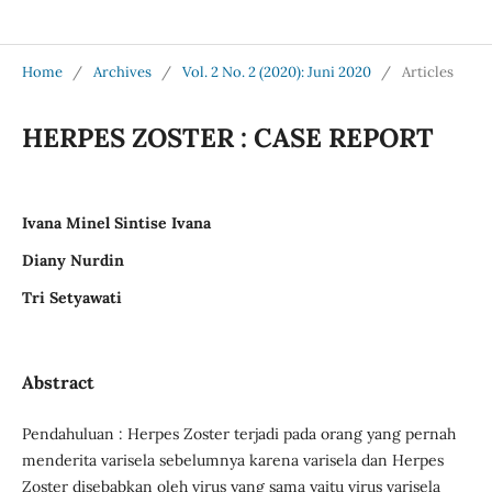
Jurnal Medical Profession (Medpro)
Home
/
Archives
/
Vol. 2 No. 2 (2020): Juni 2020
/
Articles
HERPES ZOSTER : CASE REPORT
Ivana Minel Sintise Ivana
Diany Nurdin
Tri Setyawati
Abstract
Pendahuluan : Herpes Zoster terjadi pada orang yang pernah
menderita varisela sebelumnya karena varisela dan Herpes
Zoster disebabkan oleh virus yang sama yaitu virus varisela