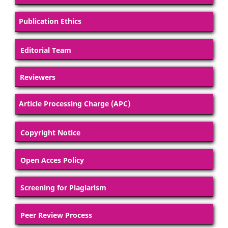
Publication Ethics
Editorial Team
Reviewers
Article Processing Charge (APC)
Copyright Notice
Open Acces Policy
Screening for Plagiarism
Peer Review Process