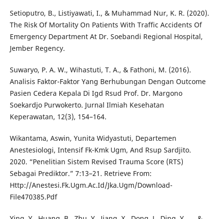
Setioputro, B., Listiyawati, I., & Muhammad Nur, K. R. (2020).
The Risk Of Mortality On Patients With Traffic Accidents Of
Emergency Department At Dr. Soebandi Regional Hospital,
Jember Regency.
Suwaryo, P. A. W., Wihastuti, T. A., & Fathoni, M. (2016).
Analisis Faktor-Faktor Yang Berhubungan Dengan Outcome
Pasien Cedera Kepala Di Igd Rsud Prof. Dr. Margono
Soekardjo Purwokerto. Jurnal Ilmiah Kesehatan
Keperawatan, 12(3), 154–164.
Wikantama, Aswin, Yunita Widyastuti, Departemen
Anestesiologi, Intensif Fk-Kmk Ugm, And Rsup Sardjito.
2020. “Penelitian Sistem Revised Trauma Score (RTS)
Sebagai Prediktor.” 7:13–21. Retrieve From:
Http://Anestesi.Fk.Ugm.Ac.Id/Jka.Ugm/Download-
File470385.Pdf
Ying, Y., Huang, B., Zhu, Y., Jiang, X., Dong, J., Ding, Y., ... &