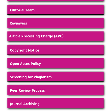
Editorial Team
Reviewers
Article Processing Charge (APC)
Copyright Notice
Open Acces Policy
Screening for Plagiarism
Peer Review Process
Journal Archiving