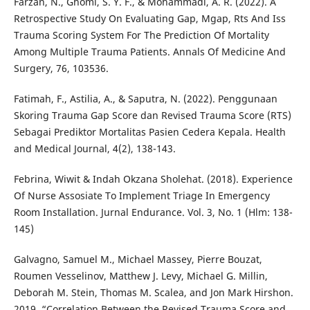
Farzan, N., Ghomi, S. Y. F., & Mohammadi, A. R. (2022). A
Retrospective Study On Evaluating Gap, Mgap, Rts And Iss
Trauma Scoring System For The Prediction Of Mortality
Among Multiple Trauma Patients. Annals Of Medicine And
Surgery, 76, 103536.
Fatimah, F., Astilia, A., & Saputra, N. (2022). Penggunaan
Skoring Trauma Gap Score dan Revised Trauma Score (RTS)
Sebagai Prediktor Mortalitas Pasien Cedera Kepala. Health
and Medical Journal, 4(2), 138-143.
Febrina, Wiwit & Indah Okzana Sholehat. (2018). Experience
Of Nurse Assosiate To Implement Triage In Emergency
Room Installation. Jurnal Endurance. Vol. 3, No. 1 (Hlm: 138-
145)
Galvagno, Samuel M., Michael Massey, Pierre Bouzat,
Roumen Vesselinov, Matthew J. Levy, Michael G. Millin,
Deborah M. Stein, Thomas M. Scalea, and Jon Mark Hirshon.
2019. “Correlation Between the Revised Trauma Score and