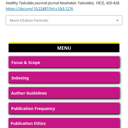
Healthy Tadulako Journal (Jurnal Kesehatan Tadulako)
,
10
(3), 420-428.
https://doi.org/10.22487/htj.v10i3.1276
More Citation Formats
MENU
Focus & Scope
Indexing
Author Guidelines
Publication Frequency
Publication Ethics