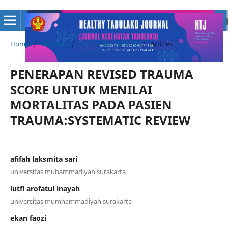
Home
/
Archives
/
Vol. 10 No. 3 (2024)
/
Articles
PENERAPAN REVISED TRAUMA
SCORE UNTUK MENILAI
MORTALITAS PADA PASIEN
TRAUMA:SYSTEMATIC REVIEW
afifah laksmita sari
universitas muhammadiyah surakarta
lutfi arofatul inayah
universitas mumhammadiyah surakarta
ekan faozi