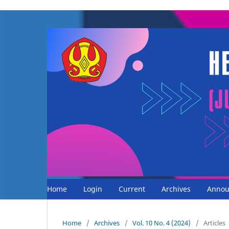
Home
Login
Current
Archives
Annou
Home
/
Archives
/
Vol. 10 No. 4 (2024)
/
Articles