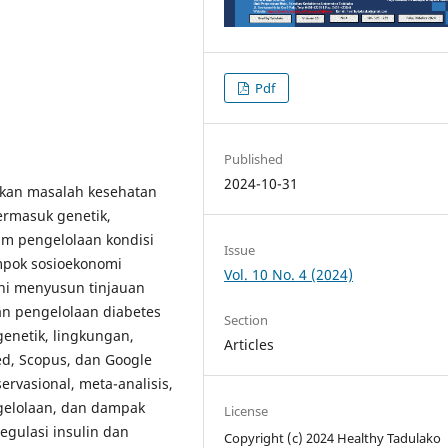
Pdf
Published
2024-10-31
akan masalah kesehatan
termasuk genetik,
lam pengelolaan kondisi
Issue
ompok sosioekonomi
Vol. 10 No. 4 (2024)
ini menyusun tinjauan
dan pengelolaan diabetes
Section
genetik, lingkungan,
Articles
ed, Scopus, dan Google
ervasional, meta-analisis,
ngelolaan, dan dampak
License
egulasi insulin dan
Copyright (c) 2024 Healthy Tadulako