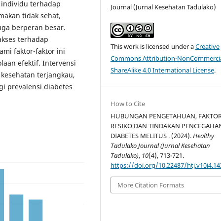
individu terhadap
Journal (Jurnal Kesehatan Tadulako)
 makan tidak sehat,
juga berperan besar.
akses terhadap
This work is licensed under a
Creative
i faktor-faktor ini
Commons Attribution-NonCommercia
aan efektif. Intervensi
ShareAlike 4.0 International License
.
 kesehatan terjangkau,
i prevalensi diabetes
How to Cite
HUBUNGAN PENGETAHUAN, FAKTO
RESIKO DAN TINDAKAN PENCEGAHA
DIABETES MELITUS . (2024).
Healthy
Tadulako Journal (Jurnal Kesehatan
Tadulako)
,
10
(4), 713-721.
https://doi.org/10.22487/htj.v10i4.14
More Citation Formats