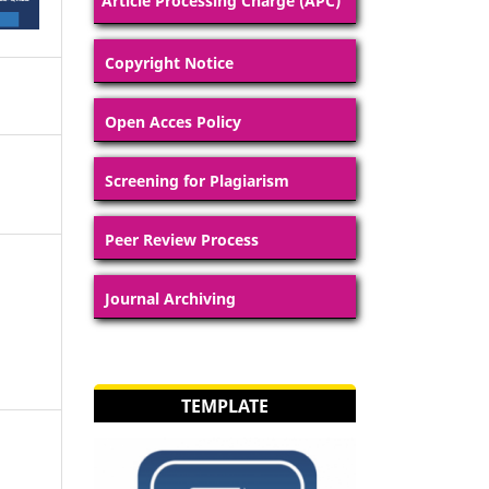
Article Processing Charge (APC)
Copyright Notice
Open Acces Policy
Screening for Plagiarism
Peer Review Process
Journal Archiving
TEMPLATE