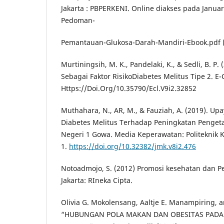
Jakarta : PBPERKENI. Online diakses pada Januar
Pedoman-
Pemantauan-Glukosa-Darah-Mandiri-Ebook.pdf (
Murtiningsih, M. K., Pandelaki, K., & Sedli, B. P.
Sebagai Faktor RisikoDiabetes Melitus Tipe 2. E-Cl
Https://Doi.Org/10.35790/Ecl.V9i2.32852
Muthahara, N., AR, M., & Fauziah, A. (2019). U
Diabetes Melitus Terhadap Peningkatan Penget
Negeri 1 Gowa. Media Keperawatan: Politeknik K
1.
https://doi.org/10.32382/jmk.v8i2.476
Notoadmojo, S. (2012) Promosi kesehatan dan Pe
Jakarta: RIneka Cipta.
Olivia G. Mokolensang, Aaltje E. Manampiring, a
“HUBUNGAN POLA MAKAN DAN OBESITAS PADA 