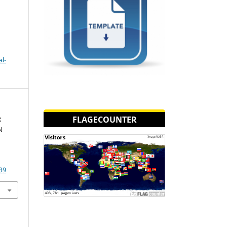
l-
FLAGECOUNTER
R
N
39