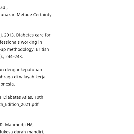
adi,
unakan Metode Certainty
A. J. 2013. Diabetes care for
ofessionals working in
oup methodology. British
):, 244–248.
ngan dengankepatuhan
hraga di wilayah kerja
onesia.
F Diabetes Atlas. 10th
th_Edition_2021.pdf
MR, Mahmudji HA,
lukosa darah mandiri.