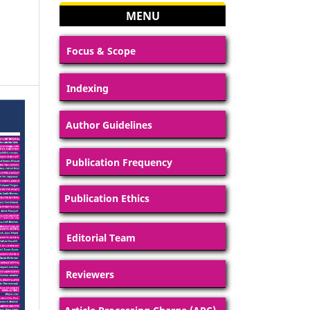
MENU
Focus & Scope
Indexing
Author Guidelines
Publication Frequency
Publication Ethics
Editorial Team
Reviewers