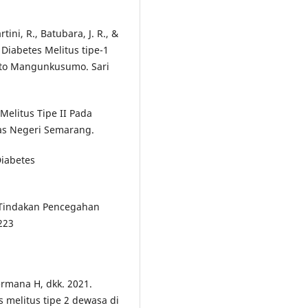
ini, R., Batubara, J. R., &
Diabetes Melitus tipe-1
ipto Mangunkusumo. Sari
 Melitus Tipe II Pada
tas Negeri Semarang.
iabetes
n Tindakan Pencegahan
223
Permana H, dkk. 2021.
melitus tipe 2 dewasa di