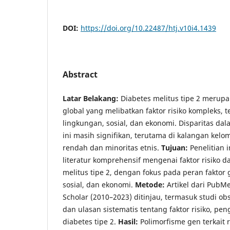
DOI:
https://doi.org/10.22487/htj.v10i4.1439
Abstract
Latar Belakang:
Diabetes melitus tipe 2 merup
global yang melibatkan faktor risiko kompleks, 
lingkungan, sosial, dan ekonomi. Disparitas da
ini masih signifikan, terutama di kalangan kel
rendah dan minoritas etnis.
Tujuan:
Penelitian 
literatur komprehensif mengenai faktor risiko 
melitus tipe 2, dengan fokus pada peran faktor 
sosial, dan ekonomi.
Metode:
Artikel dari PubM
Scholar (2010–2023) ditinjau, termasuk studi obs
dan ulasan sistematis tentang faktor risiko, pe
diabetes tipe 2.
Hasil:
Polimorfisme gen terkait r