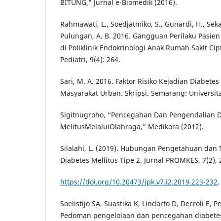
BITUNG,” Jurnal e-Biomedik (2016).
Rahmawati, L., Soedjatmiko, S., Gunardi, H., Sekart
Pulungan, A. B. 2016. Gangguan Perilaku Pasien 
di Poliklinik Endokrinologi Anak Rumah Sakit C
Pediatri, 9(4): 264.
Sari, M. A. 2016. Faktor Risiko Kejadian Diabetes
Masyarakat Urban. Skripsi. Semarang: Universi
Sigitnugroho, “Pencegahan Dan Pengendalian D
MelitusMelaluiOlahraga,” Medikora (2012).
Silalahi, L. (2019). Hubungan Pengetahuan da
Diabetes Mellitus Tipe 2. Jurnal PROMKES, 7(2), 
https://doi.org/10.20473/jpk.v7.i2.2019.223-232
.
Soelistijo SA, Suastika K, Lindarto D, Decroli E, 
Pedoman pengelolaan dan pencegahan diabetes 