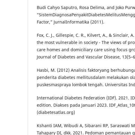
Budi Cahyo Saputro, Rosa Delima, and Joko Purw
“SistemDiagnosaPenyakitDiabetesMelitusMengg
Factor,” JurnalInformatika (2011).
Fox, C. J., Gillespie, C. R., Kilvert, A., & Sinclair, 
the most vulnerable in society - The views of pr
care homes and domiciliary care using focus gr
Journal of Diabetes and Vascular Disease, 13(5–6
Hasbi, M. (2012) Analisis faktoryang berhubu
penderita diabetes mellitusdalam melakukan ola
puskesmaspraya lombok tengah. Universitas Ind
International Diabetes Federation (IDF). 2021. ID
edition. Diakses pada Januari 2023. IDF_Atlas_10
(diabetesatlas.org)
Kshanti IAM, Wibudi A, Sibarani RP, Saraswati 
Tahapary DI, dkk. 2021. Pedoman pemantauan g