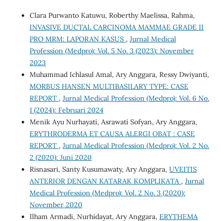
Clara Purwanto Katuwu, Roberthy Maelissa, Rahma,
INVASIVE DUCTAL CARCINOMA MAMMAE GRADE II
PRO MRM: LAPORAN KASUS
,
Jurnal Medical
Profession (Medpro): Vol. 5 No. 3 (2023): November
2023
Muhammad Ichlasul Amal, Ary Anggara, Ressy Dwiyanti,
MORBUS HANSEN MULTIBASILARY TYPE: CASE
REPORT
,
Jurnal Medical Profession (Medpro): Vol. 6 No.
1 (2024): Februari 2024
Menik Ayu Nurhayati, Asrawati Sofyan, Ary Anggara,
ERYTHRODERMA ET CAUSA ALERGI OBAT : CASE
REPORT
,
Jurnal Medical Profession (Medpro): Vol. 2 No.
2 (2020): Juni 2020
Risnasari, Santy Kusumawaty, Ary Anggara,
UVEITIS
ANTERIOR DENGAN KATARAK KOMPLIKATA
,
Jurnal
Medical Profession (Medpro): Vol. 2 No. 3 (2020):
November 2020
Ilham Armadi, Nurhidayat, Ary Anggara,
ERYTHEMA