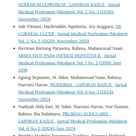
NODOSUM LEPROSUM : LAPORAN KASUS
,
Jurnal
Medical Profession (Medpro): Vol. 2 No. 3 (2020):
November 2020
Ade Fitriani, Dachruddin Ngatimin, Ary Anggara,
OS
CORNEAL ULCER
,
Jurnal Medical Profession (Medpro):
Vol. 2 No. 3 (2020): November 2020
Herman Bintang Parawira, Rahma, Muhammad Nasir,
ABSES HATI PADA INFEKSI HEPATITIS B
,
Jurnal
Medical Profession (Medpro): Vol. 1 No. 2 (2019): Juni
2019
Agung Septanto, M. Sabir, Muhammad Nasir, Rahma,
Haerani Harun,
PIODERMA : LAPORAN KASUS
,
Jurnal
Medical Profession (Medpro): Vol. 6 No. 3 (2024):
November 2024
Nadiyah Alifa Sari, M. Sabir, Haerani Harun, Nur Syamsi,
Rahma, Ria Sulistiana,
PRURIGO NODULARIS :
LAPORAN KASUS
,
Jurnal Medical Profession (Medpro):
Vol. 6 No. 2 (2024): Juni 2024
Regitha Madelin Yunserani Tanilino, Neneng Helijanti