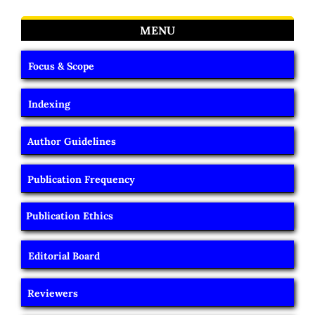
MENU
Focus & Scope
Indexing
Author Guidelines
Publication Frequency
Publication Ethics
Editorial Board
Reviewers