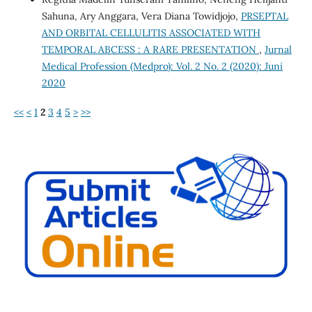
Sahuna, Ary Anggara, Vera Diana Towidjojo,
PRSEPTAL
AND ORBITAL CELLULITIS ASSOCIATED WITH
TEMPORAL ABCESS : A RARE PRESENTATION
,
Jurnal
Medical Profession (Medpro): Vol. 2 No. 2 (2020): Juni
2020
<<
<
1
2
3
4
5
>
>>