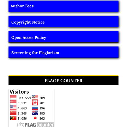
Author Fees
Copyright Notice
Open Acces Policy
Screening for Plagiarism
FLAGE COUNTER