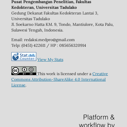
Pusat Pengembangan Penelitian, Fakultas
Kedokteran, Universitas Tadulako
Gedung Dekanat Fakultas Kedokteran Lantai 3,
Universitas Tadulako
Jl. Soekarno Hatta KM. 9, Tondo, Mantiulore, Kota Palu,
Sulawesi Tengah, Indonesia.
Email: redaksi.medpro@gmail.com
Telp: (0451) 422611 / HP : 085656320914
View My Stats
This work is licensed under a
Creative
Commons Attribution-ShareAlike 4.0 International
License
.