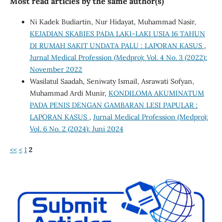
Most read articles by the same author(s)
Ni Kadek Budiartin, Nur Hidayat, Muhammad Nasir,
KEJADIAN SKABIES PADA LAKI-LAKI USIA 16 TAHUN
DI RUMAH SAKIT UNDATA PALU : LAPORAN KASUS
,
Jurnal Medical Profession (Medpro): Vol. 4 No. 3 (2022):
November 2022
Wasilatul Saadah, Seniwaty Ismail, Asrawati Sofyan,
Muhammad Ardi Munir,
KONDILOMA AKUMINATUM
PADA PENIS DENGAN GAMBARAN LESI PAPULAR :
LAPORAN KASUS
,
Jurnal Medical Profession (Medpro):
Vol. 6 No. 2 (2024): Juni 2024
<<
<
1
2