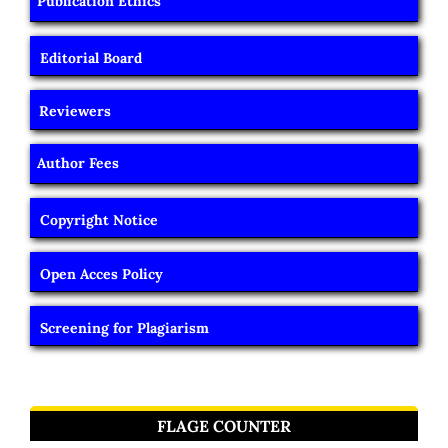
Publication Ethics
Editorial Board
Reviewers
Author Fees
Copyright Notice
Open Acces Policy
Screening for Plagiarism
FLAGE COUNTER