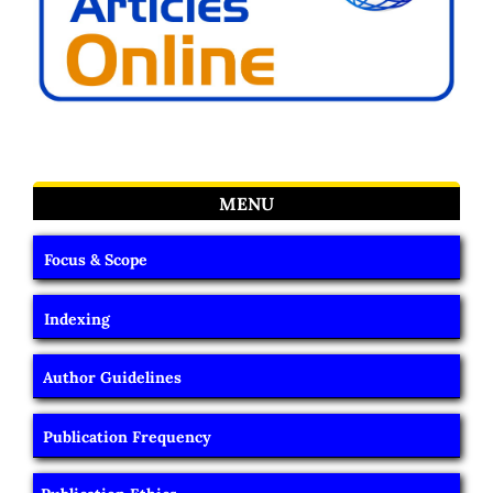
MENU
Focus & Scope
Indexing
Author Guidelines
Publication Frequency