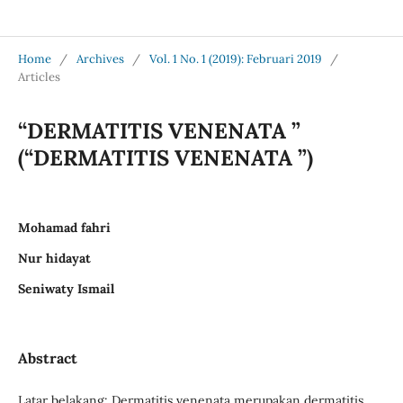
Jurnal Medical Profession (Medpro)
Home
/
Archives
/
Vol. 1 No. 1 (2019): Februari 2019
/
Articles
“DERMATITIS VENENATA ”
(“DERMATITIS VENENATA ”)
Mohamad fahri
Nur hidayat
Seniwaty Ismail
Abstract
Latar belakang: Dermatitis venenata merupakan dermatitis