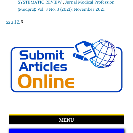
SYSTEMATIC REVIEW
,
Jurnal Medical Profession
(Medpro): Vol. 3 No. 3 (2021): November 2021
<<
<
1
2
3
MENU