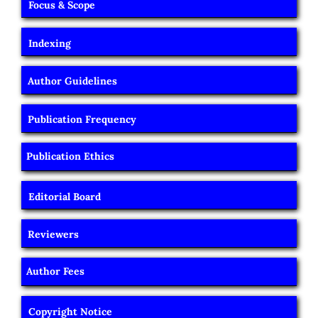
Focus & Scope
Indexing
Author Guidelines
Publication Frequency
Publication Ethics
Editorial Board
Reviewers
Author Fees
Copyright Notice