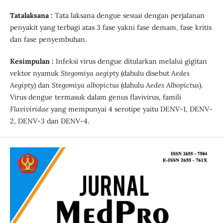
Tatalaksana :
Tata laksana dengue sesuai dengan perjalanan
penyakit yang terbagi atas 3 fase yakni fase demam, fase kritis
dan fase penyembuhan.
Kesimpulan :
Infeksi virus dengue ditularkan melalui gigitan
vektor nyamuk
Stegomiya aegipty
(dahulu disebut
Aedes
Aegipty
) dan
Stegomiya albopictus
(dahulu
Aedes Albopictus
).
Virus dengue termasuk dalam genus flavivirus, famili
Flaviviridae
yang mempunyai 4 serotipe yaitu DENV-1, DENV-
2, DENV-3 dan DENV-4.