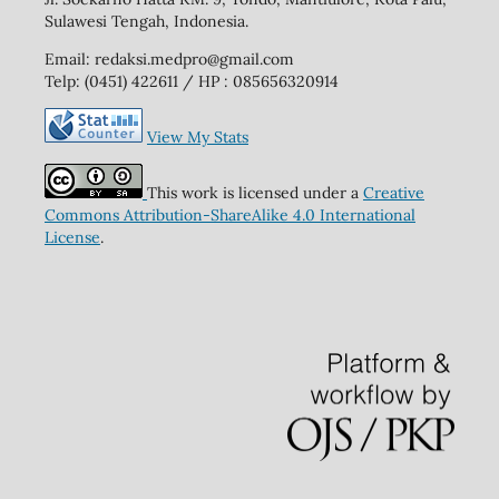
Sulawesi Tengah, Indonesia.
Email: redaksi.medpro@gmail.com
Telp: (0451) 422611 / HP : 085656320914
View My Stats
This work is licensed under a
Creative
Commons Attribution-ShareAlike 4.0 International
License
.