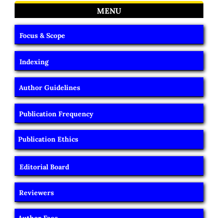
MENU
Focus & Scope
Indexing
Author Guidelines
Publication Frequency
Publication Ethics
Editorial Board
Reviewers
Author Fees