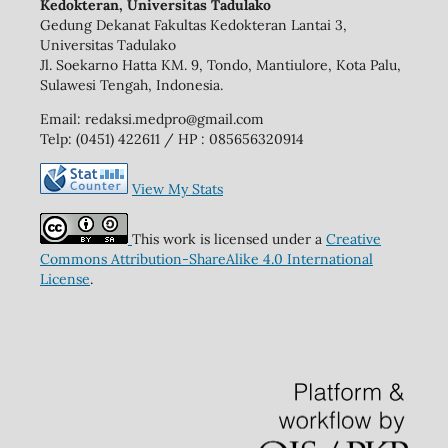
Kedokteran, Universitas Tadulako
Gedung Dekanat Fakultas Kedokteran Lantai 3,
Universitas Tadulako
Jl. Soekarno Hatta KM. 9, Tondo, Mantiulore, Kota Palu,
Sulawesi Tengah, Indonesia.
Email: redaksi.medpro@gmail.com
Telp: (0451) 422611 / HP : 085656320914
View My Stats
This work is licensed under a
Creative
Commons Attribution-ShareAlike 4.0 International
License
.