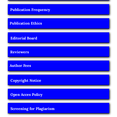
Publication Frequency
Publication Ethics
Editorial Board
Reviewers
Author Fees
Copyright Notice
Open Acces Policy
Screening for Plagiarism