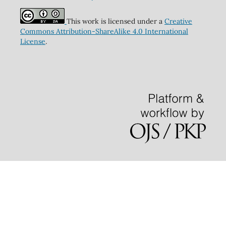
This work is licensed under a
Creative
Commons Attribution-ShareAlike 4.0 International
License
.