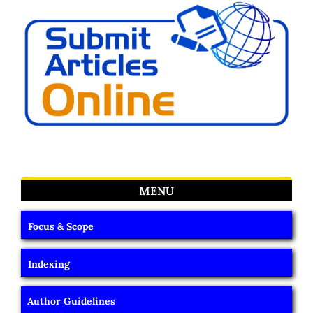
MENU
Focus & Scope
Indexing
Author Guidelines