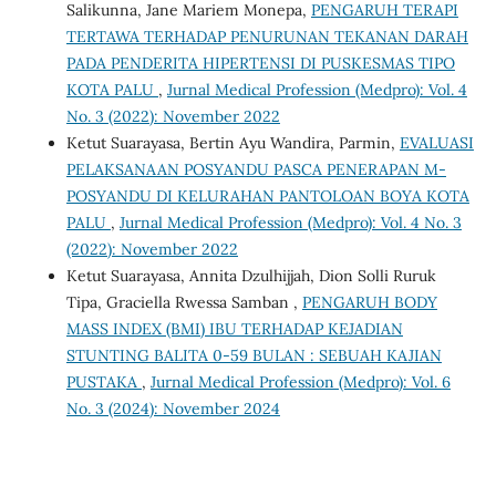
Salikunna, Jane Mariem Monepa,
PENGARUH TERAPI
TERTAWA TERHADAP PENURUNAN TEKANAN DARAH
PADA PENDERITA HIPERTENSI DI PUSKESMAS TIPO
KOTA PALU
,
Jurnal Medical Profession (Medpro): Vol. 4
No. 3 (2022): November 2022
Ketut Suarayasa, Bertin Ayu Wandira, Parmin,
EVALUASI
PELAKSANAAN POSYANDU PASCA PENERAPAN M-
POSYANDU DI KELURAHAN PANTOLOAN BOYA KOTA
PALU
,
Jurnal Medical Profession (Medpro): Vol. 4 No. 3
(2022): November 2022
Ketut Suarayasa, Annita Dzulhijjah, Dion Solli Ruruk
Tipa, Graciella Rwessa Samban ,
PENGARUH BODY
MASS INDEX (BMI) IBU TERHADAP KEJADIAN
STUNTING BALITA 0-59 BULAN : SEBUAH KAJIAN
PUSTAKA
,
Jurnal Medical Profession (Medpro): Vol. 6
No. 3 (2024): November 2024