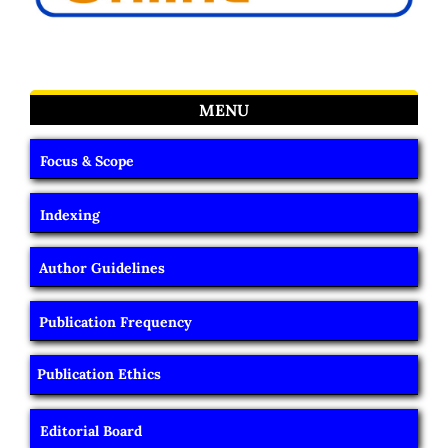
MENU
Focus & Scope
Indexing
Author Guidelines
Publication Frequency
Publication Ethics
Editorial Board