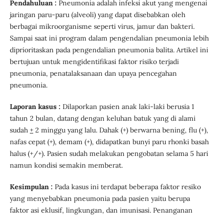
Pendahuluan :
Pneumonia adalah infeksi akut yang mengenai
jaringan paru-paru (alveoli) yang dapat disebabkan oleh
berbagai mikroorganisme seperti virus, jamur dan bakteri.
Sampai saat ini program dalam pengendalian pneumonia lebih
diprioritaskan pada pengendalian pneumonia balita. Artikel ini
bertujuan untuk mengidentifikasi faktor risiko terjadi
pneumonia, penatalaksanaan dan upaya pencegahan
pneumonia.
Laporan kasus :
Dilaporkan pasien anak laki-laki berusia 1
tahun 2 bulan, datang dengan keluhan batuk yang di alami
sudah
+
2 minggu yang lalu. Dahak (+) berwarna bening, flu (+),
nafas cepat (+), demam (+), didapatkan bunyi paru rhonki basah
halus (+/+). Pasien sudah melakukan pengobatan selama 5 hari
namun kondisi semakin memberat.
Kesimpulan :
Pada kasus ini terdapat beberapa faktor resiko
yang menyebabkan pneumonia pada pasien yaitu berupa
faktor asi eklusif, lingkungan, dan imunisasi. Penanganan