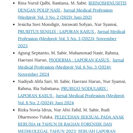
Rina Nurul Qalbi, Bastiana, M. Sabir,
RHINOSHINUSITIS
DENGAN POLIP NASI
,
Jurnal Medical Profession
(Medpro): Vol. 3 No. 2 (2021): Juni 2021
Jesicha Sovi Mondigir, Asrawati Sofyan, Nur Syamsi,
PRURITUS SENILIS : LAPORAN KASUS
,
Jurnal Medical
Profession (Medpro): Vol. 5 No. 3 (2023): November
2023
Agung Septanto, M. Sabir, Muhammad Nasir, Rahma,
Haerani Harun,
PIODERMA : LAPORAN KASUS
,
Jurnal
Medical Profession (Medpro): Vol. 6 No. 3 (2024):
November 2024
Nadiyah Alifa Sari, M. Sabir, Haerani Harun, Nur Syamsi,
Rahma, Ria Sulistiana,
PRURIGO NODULARIS :
LAPORAN KASUS
,
Jurnal Medical Profession (Medpro):
Vol. 6 No. 2 (2024): Juni 2024
Rizka Novia Idrus, Nur Afni Fafid, M. Sabir, Budi
Dharmono Tulaka,
PELECEHAN SEKSUAL PADA ANAK
BERUSIA 14 TAHUN DI BAGIAN FORENSIK DAN
MEDIKOLEGAL TAHUN 2023: SEBUAH LAPORAN