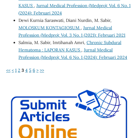
KASUS
,
Jurnal Medical Profession (Medpro): Vol. 6 No. 1
(2024): Februari 2024
Dewi Kurnia Saraswati, Diani Nurdin, M. Sabir,
MOLOSKUM KONTAGIOSUM
,
Jurnal Medical
Profession (Medpro): Vol. 3 No. 1 (2021): Februari 2021
Salmia, M. Sabir, Imtihanah Amri,
Chronic Subdural
Hematoma : LAPORAN KASUS
,
Jurnal Medical
Profession (Medpro): Vol. 6 No. 1 (2024): Februari 2024
<<
<
1
2
3
4
5
6
>
>>