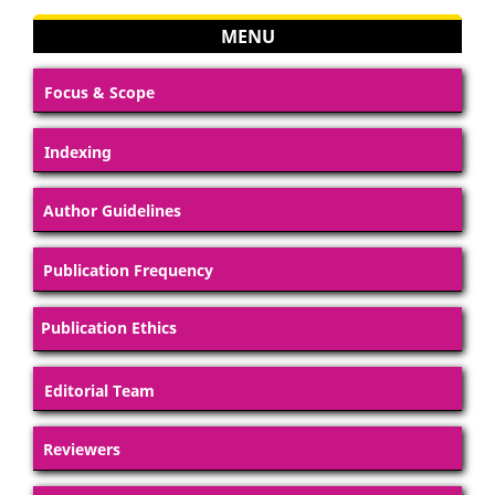
MENU
Focus & Scope
Indexing
Author Guidelines
Publication Frequency
Publication Ethics
Editorial Team
Reviewers