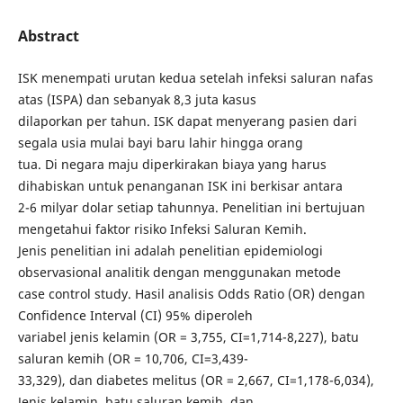
Abstract
ISK menempati urutan kedua setelah infeksi saluran nafas
atas (ISPA) dan sebanyak 8,3 juta kasus
dilaporkan per tahun. ISK dapat menyerang pasien dari
segala usia mulai bayi baru lahir hingga orang
tua. Di negara maju diperkirakan biaya yang harus
dihabiskan untuk penanganan ISK ini berkisar antara
2-6 milyar dolar setiap tahunnya. Penelitian ini bertujuan
mengetahui faktor risiko Infeksi Saluran Kemih.
Jenis penelitian ini adalah penelitian epidemiologi
observasional analitik dengan menggunakan metode
case control study. Hasil analisis Odds Ratio (OR) dengan
Confidence Interval (CI) 95% diperoleh
variabel jenis kelamin (OR = 3,755, CI=1,714-8,227), batu
saluran kemih (OR = 10,706, CI=3,439-
33,329), dan diabetes melitus (OR = 2,667, CI=1,178-6,034),
Jenis kelamin, batu saluran kemih, dan