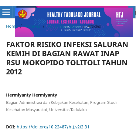
Home
/
Archives
/
Vol. 2 No. 2 (2016)
/
Articles
FAKTOR RISIKO INFEKSI SALURAN
KEMIH DI BAGIAN RAWAT INAP
RSU MOKOPIDO TOLITOLI TAHUN
2012
Hermiyanty Hermiyanty
Bagian Administrasi dan Kebijakan Kesehatan, Program Studi
Kesehatan Masyarakat, Universitas Tadulako
DOI:
https://doi.org/10.22487/htj.v2i2.31