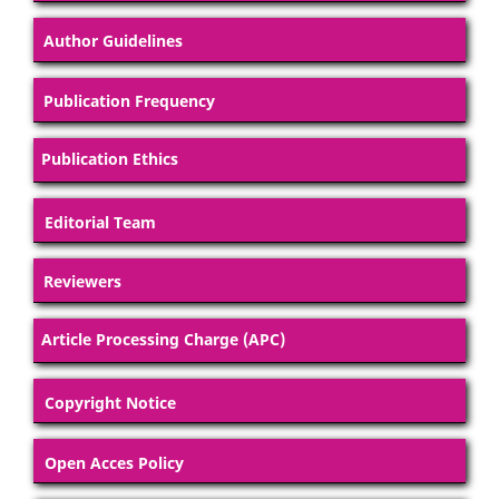
Author Guidelines
Publication Frequency
Publication Ethics
Editorial Team
Reviewers
Article Processing Charge (APC)
Copyright Notice
Open Acces Policy