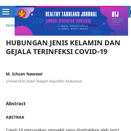
Home
/
Archives
/
Vol. 7 No. 3 (2021)
/
Articles
HUBUNGAN JENIS KELAMIN DAN
GEJALA TERINFEKSI COVID-19
M. Ichsan Nawawi
Universitas Islam Negeri Alauddin Makassar
Abstract
ABS
T
RAK
Covid-19 merupakan penyakit yang disebabkan oleh jenis