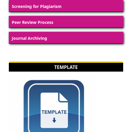
Screening for Plagiarism
Peer Review Process
Journal Archiving
TEMPLATE