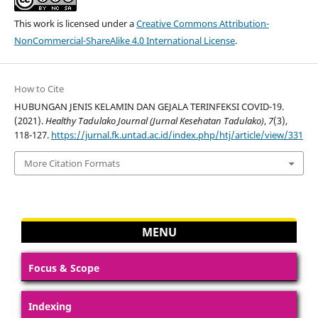
This work is licensed under a
Creative Commons Attribution-
NonCommercial-ShareAlike 4.0 International License
.
How to Cite
HUBUNGAN JENIS KELAMIN DAN GEJALA TERINFEKSI COVID-19.
(2021).
Healthy Tadulako Journal (Jurnal Kesehatan Tadulako)
,
7
(3),
118-127.
https://jurnal.fk.untad.ac.id/index.php/htj/article/view/331
More Citation Formats
MENU
Focus & Scope
Indexing