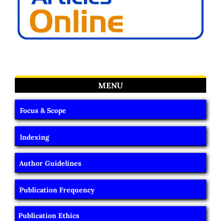
MENU
Focus & Scope
Indexing
Author Guidelines
Publication Frequency
Publication Ethics