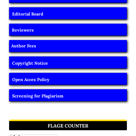
Editorial Board
Reviewers
Author Fees
Copyright Notice
Open Acces Policy
Screening for Plagiarism
FLAGE COUNTER