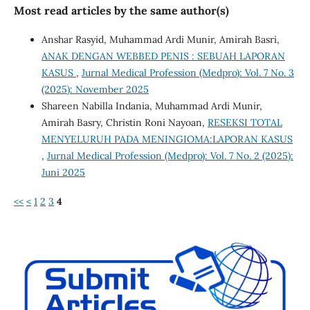
Most read articles by the same author(s)
Anshar Rasyid, Muhammad Ardi Munir, Amirah Basri,
ANAK DENGAN WEBBED PENIS : SEBUAH LAPORAN
KASUS
,
Jurnal Medical Profession (Medpro): Vol. 7 No. 3
(2025): November 2025
Shareen Nabilla Indania, Muhammad Ardi Munir,
Amirah Basry, Christin Roni Nayoan,
RESEKSI TOTAL
MENYELURUH PADA MENINGIOMA:LAPORAN KASUS
,
Jurnal Medical Profession (Medpro): Vol. 7 No. 2 (2025):
Juni 2025
<<
<
1
2
3
4