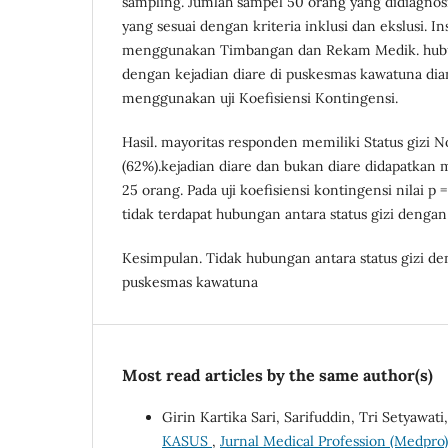
sampling. Jumlah sampel 50 orang yang didiagnosi
yang sesuai dengan kriteria inklusi dan ekslusi. I
menggunakan Timbangan dan Rekam Medik. hubun
dengan kejadian diare di puskesmas kawatuna dia
menggunakan uji Koefisiensi Kontingensi.
Hasil. mayoritas responden memiliki Status gizi 
(62%).kejadian diare dan bukan diare didapatkan
25 orang. Pada uji koefisiensi kontingensi nilai p 
tidak terdapat hubungan antara status gizi dengan 
Kesimpulan. Tidak hubungan antara status gizi de
puskesmas kawatuna
Most read articles by the same author(s)
Girin Kartika Sari, Sarifuddin, Tri Setyawati
KASUS
,
Jurnal Medical Profession (Medpro):