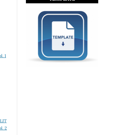
l. 1
LIT
l. 2