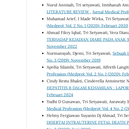
Nurul Annisah, Tri setyawati, Imtihanah Am
LITERATURE REVIEW
,
Jurnal Medical Prof
Muhamad Arief, I Made Wirka, Tri Setyawat
(Medpro): Vol. 2 No. 1 (2020): Februari 2020
Ahmad Fikry Iqbal, Tri Setyawati, Vera Dian
TERHADAP KEJADIAN DIARE PADA ANAK
November 2022
Nurmansyah, Djemi, Tri Setyawati,
Sebuah L
No. 3 (2019): November 2019
Aprilia Silambi, Tri Setyawati, Alfreth Langi
Profession (Medpro): Vol. 2 No. 1 (2020): Fe
Cindy Restu Bhakti, Cinderella Antoinette 
HEPATITIS B DALAM KEHAMILAN : LAPO
Februari 2024
Yudhi D Gunawan, Tri Setyawati, Asrawaty 
Medical Profession (Medpro): Vol. 4 No. 2 (2
Helmy Fergiawan Suyanto Dj Ahmad, Tri Set
DISERTAI INTRAUTERINE FETAL DEATH 