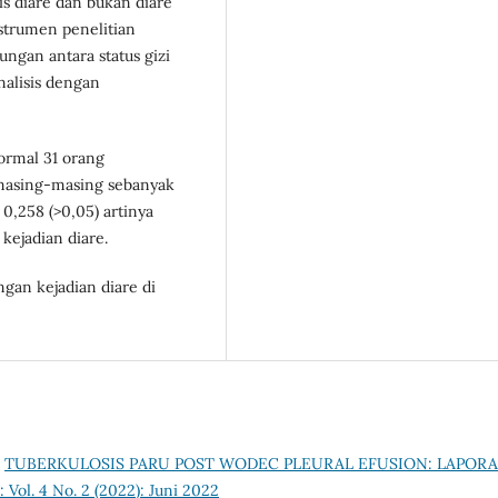
s diare dan bukan diare
nstrumen penelitian
gan antara status gizi
nalisis dengan
Normal 31 orang
 masing-masing sebanyak
= 0,258 (>0,05) artinya
kejadian diare.
ngan kejadian diare di
,
TUBERKULOSIS PARU POST WODEC PLEURAL EFUSION: LAPOR
 Vol. 4 No. 2 (2022): Juni 2022