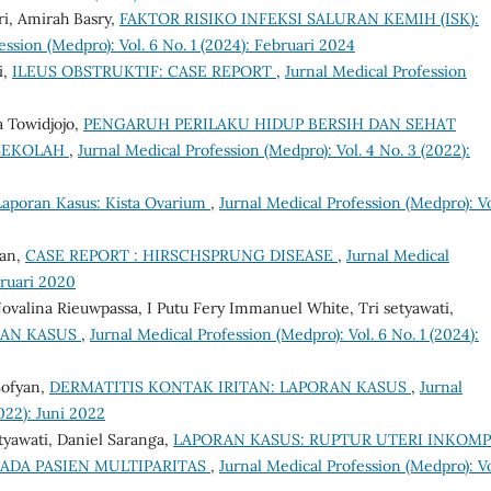
ri, Amirah Basry,
FAKTOR RISIKO INFEKSI SALURAN KEMIH (ISK):
ession (Medpro): Vol. 6 No. 1 (2024): Februari 2024
i,
ILEUS OBSTRUKTIF: CASE REPORT
,
Jurnal Medical Profession
a Towidjojo,
PENGARUH PERILAKU HIDUP BERSIH DAN SEHAT
 SEKOLAH
,
Jurnal Medical Profession (Medpro): Vol. 4 No. 3 (2022):
aporan Kasus: Kista Ovarium
,
Jurnal Medical Profession (Medpro): Vo
tan,
CASE REPORT : HIRSCHSPRUNG DISEASE
,
Jurnal Medical
bruari 2020
Novalina Rieuwpassa, I Putu Fery Immanuel White, Tri setyawati,
RAN KASUS
,
Jurnal Medical Profession (Medpro): Vol. 6 No. 1 (2024):
Sofyan,
DERMATITIS KONTAK IRITAN: LAPORAN KASUS
,
Jurnal
022): Juni 2022
yawati, Daniel Saranga,
LAPORAN KASUS: RUPTUR UTERI INKOMP
PADA PASIEN MULTIPARITAS
,
Jurnal Medical Profession (Medpro): Vo