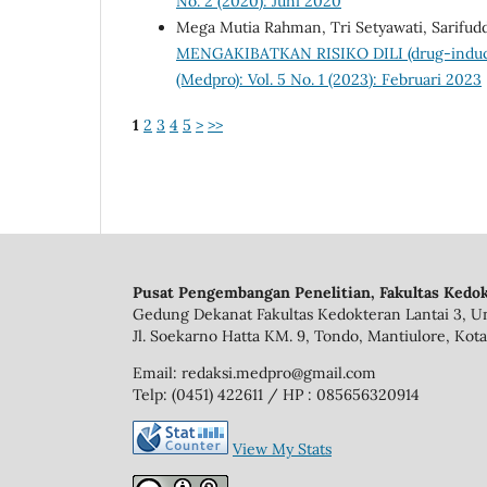
No. 2 (2020): Juni 2020
Mega Mutia Rahman, Tri Setyawati, Sarifud
MENGAKIBATKAN RISIKO DILI (drug-induce
(Medpro): Vol. 5 No. 1 (2023): Februari 2023
1
2
3
4
5
>
>>
Pusat Pengembangan Penelitian, Fakultas Kedok
Gedung Dekanat Fakultas Kedokteran Lantai 3, Un
Jl. Soekarno Hatta KM. 9, Tondo, Mantiulore, Kota
Email: redaksi.medpro@gmail.com
Telp: (0451) 422611 / HP : 085656320914
View My Stats