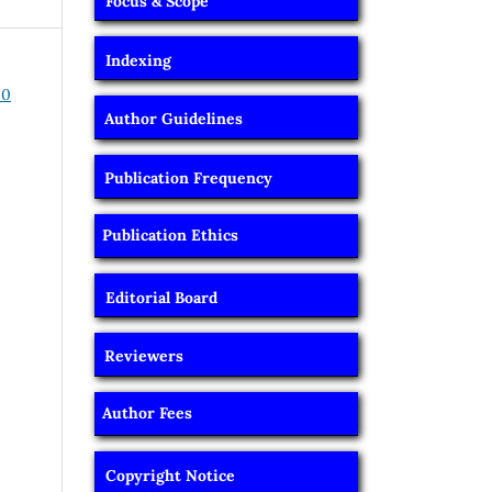
Focus & Scope
Indexing
20
Author Guidelines
Publication Frequency
Publication Ethics
Editorial Board
Reviewers
Author Fees
Copyright Notice