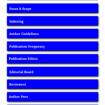
Focus & Scope
Indexing
Author Guidelines
Publication Frequency
Publication Ethics
Editorial Board
Reviewers
Author Fees