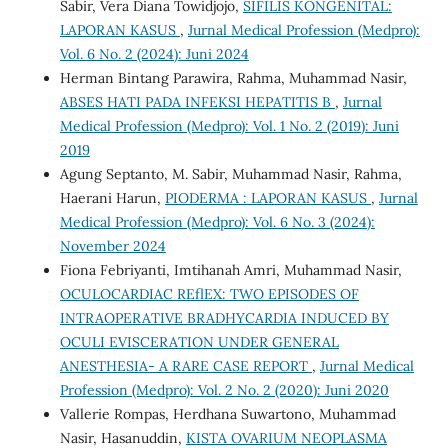
Sabir, Vera Diana Towidjojo,
SIFILIS KONGENITAL:
LAPORAN KASUS
,
Jurnal Medical Profession (Medpro):
Vol. 6 No. 2 (2024): Juni 2024
Herman Bintang Parawira, Rahma, Muhammad Nasir,
ABSES HATI PADA INFEKSI HEPATITIS B
,
Jurnal
Medical Profession (Medpro): Vol. 1 No. 2 (2019): Juni
2019
Agung Septanto, M. Sabir, Muhammad Nasir, Rahma,
Haerani Harun,
PIODERMA : LAPORAN KASUS
,
Jurnal
Medical Profession (Medpro): Vol. 6 No. 3 (2024):
November 2024
Fiona Febriyanti, Imtihanah Amri, Muhammad Nasir,
OCULOCARDIAC REflEX: TWO EPISODES OF
INTRAOPERATIVE BRADHYCARDIA INDUCED BY
OCULI EVISCERATION UNDER GENERAL
ANESTHESIA- A RARE CASE REPORT
,
Jurnal Medical
Profession (Medpro): Vol. 2 No. 2 (2020): Juni 2020
Vallerie Rompas, Herdhana Suwartono, Muhammad
Nasir, Hasanuddin,
KISTA OVARIUM NEOPLASMA