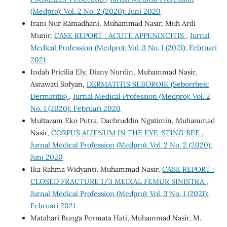
(Medpro): Vol. 2 No. 2 (2020): Juni 2020
Irani Nur Ramadhani, Muhammad Nasir, Muh Ardi
Munir,
CASE REPORT : ACUTE APPENDICITIS
,
Jurnal
Medical Profession (Medpro): Vol. 3 No. 1 (2021): Februari
2021
Indah Pricilia Ely, Diany Nurdin, Muhammad Nasir,
Asrawati Sofyan,
DERMATITIS SEBOROIK (Seborrheic
Dermatitis)
,
Jurnal Medical Profession (Medpro): Vol. 2
No. 1 (2020): Februari 2020
Multazam Eko Putra, Dachruddin Ngatimin, Muhammad
Nasir,
CORPUS ALIENUM IN THE EYE-STING BEE
,
Jurnal Medical Profession (Medpro): Vol. 2 No. 2 (2020):
Juni 2020
Ika Rahma Widyanti, Muhammad Nasir,
CASE REPORT :
CLOSED FRACTURE 1/3 MEDIAL FEMUR SINISTRA
,
Jurnal Medical Profession (Medpro): Vol. 3 No. 1 (2021):
Februari 2021
Matahari Bunga Permata Hati, Muhammad Nasir, M.