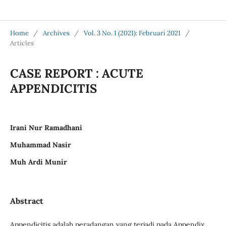
Jurnal Medical Profession (Medpro)
Home
/
Archives
/
Vol. 3 No. 1 (2021): Februari 2021
/
Articles
CASE REPORT : ACUTE
APPENDICITIS
Irani Nur Ramadhani
Muhammad Nasir
Muh Ardi Munir
Abstract
Appendicitis adalah peradangan yang terjadi pada Appendix