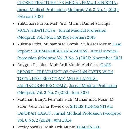
CLOSED FRACTURE 1/3 MEDIAL FEMUR SINISTRA
,
Jurnal Medical Profession (Medpro): Vol. 3 No. 1 (2021):
Februari 2021
Yulita Sari Purba, Muh Ardi Munir, Daniel Saranga,
MOLA HIDATIDOSA
,
Jurnal Medical Profession
(Medpro): Vol. 1 No. 1 (2019): Februari 2019
Yuliana Litha, Muhammad Gazali, Muh Ardi Munir,
Case
Report : SUBMANDIBULAR ABSCESS
,
Jurnal Medical
Profession (Medpro): Vol. 3 No. 3 (2021): November 2021
Anggun Puspita , Muh Ardi Munir, Abd faris,
CASE
REPORT : TREATMENT OF OVARIAN CYSTS WITH
TOTAL HYSTERECTOMY AND BILATERAL
SALFINGOOFERECTOMY
,
Jurnal Medical Profession
(Medpro): Vol. 3 No. 2 (2021): Juni 2021
Matahari Bunga Permata Hati, Muhammad Nasir, M.
Sabir, Vera Diana Towidjojo,
SIFILIS KONGENITAL:
LAPORAN KASUS
,
Jurnal Medical Profession (Medpro):
Vol. 6 No. 2 (2024): Juni 2024
Rezky Sartika, Muh Ardi Munir,
PLACENTAL