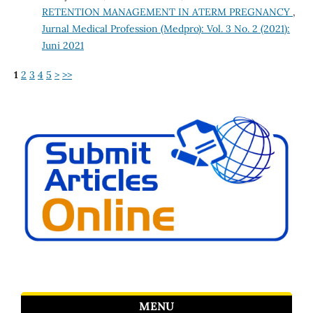
RETENTION MANAGEMENT IN ATERM PREGNANCY
,
Jurnal Medical Profession (Medpro): Vol. 3 No. 2 (2021):
Juni 2021
1
2
3
4
5
>
>>
MENU