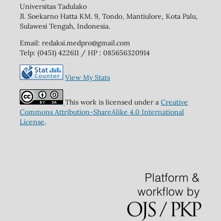
Universitas Tadulako
Jl. Soekarno Hatta KM. 9, Tondo, Mantiulore, Kota Palu,
Sulawesi Tengah, Indonesia.
Email: redaksi.medpro@gmail.com
Telp: (0451) 422611 / HP : 085656320914
View My Stats
This work is licensed under a
Creative
Commons Attribution-ShareAlike 4.0 International
License
.