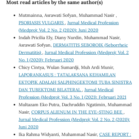
Most read articles by the same author(s)
Mutmainna, Asrawati Sofyan, Muhammad Nasir ,
PSORIASIS VULGARIS
,
Jurnal Medical Profession
(Medpro): Vol. 2 No. 2 (2020): Juni 2020
Indah Pricilia Ely, Diany Nurdin, Muhammad Nasir,
Asrawati Sofyan,
DERMATITIS SEBOROIK (Seborrheic
Dermatitis)
,
Jurnal Medical Profession (Medpro): Vol. 2
No. 1 (2020): Februari 2020
Chicy Cintya, Wulan Sumardji, Muh Ardi Munir,
LAPORANKASUS : TATALAKSANA KEHAMILAN
EKTOPIK ADALAH SALPHINGEKTOMI TUBA SINISTRA
DAN TUBEKTOMI BILATERAL
,
Jurnal Medical
Profession (Medpro): Vol. 3 No. 1 (2021): Februari 2021
Multazam Eko Putra, Dachruddin Ngatimin, Muhammad
Nasir,
CORPUS ALIENUM IN THE EYE-STING BEE
,
Jurnal Medical Profession (Medpro): Vol. 2 No. 2 (2020):
Juni 2020
Ika Rahma Widyanti, Muhammad Nasir,
CASE REPORT :