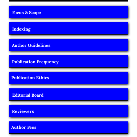
Focus & Scope
Indexing
Author Guidelines
Publication Frequency
Publication Ethics
Editorial Board
Reviewers
Author Fees