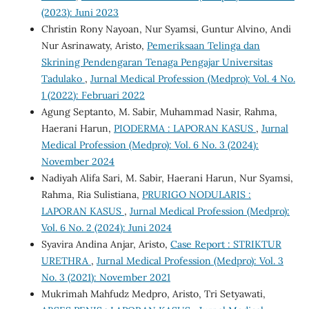
(2023): Juni 2023
Christin Rony Nayoan, Nur Syamsi, Guntur Alvino, Andi
Nur Asrinawaty, Aristo,
Pemeriksaan Telinga dan
Skrining Pendengaran Tenaga Pengajar Universitas
Tadulako
,
Jurnal Medical Profession (Medpro): Vol. 4 No.
1 (2022): Februari 2022
Agung Septanto, M. Sabir, Muhammad Nasir, Rahma,
Haerani Harun,
PIODERMA : LAPORAN KASUS
,
Jurnal
Medical Profession (Medpro): Vol. 6 No. 3 (2024):
November 2024
Nadiyah Alifa Sari, M. Sabir, Haerani Harun, Nur Syamsi,
Rahma, Ria Sulistiana,
PRURIGO NODULARIS :
LAPORAN KASUS
,
Jurnal Medical Profession (Medpro):
Vol. 6 No. 2 (2024): Juni 2024
Syavira Andina Anjar, Aristo,
Case Report : STRIKTUR
URETHRA
,
Jurnal Medical Profession (Medpro): Vol. 3
No. 3 (2021): November 2021
Mukrimah Mahfudz Medpro, Aristo, Tri Setyawati,