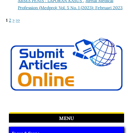
ABSES PENIS : LAPORAN KASUS
,
Jurnal Medical
Profession (Medpro): Vol. 5 No. 1 (2023): Februari 2023
1
2
>
>>
MENU