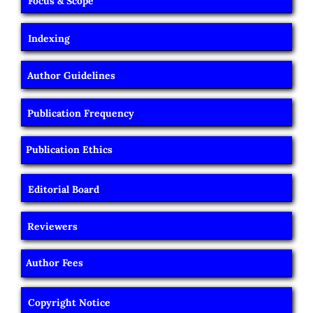
Focus & Scope
Indexing
Author Guidelines
Publication Frequency
Publication Ethics
Editorial Board
Reviewers
Author Fees
Copyright Notice