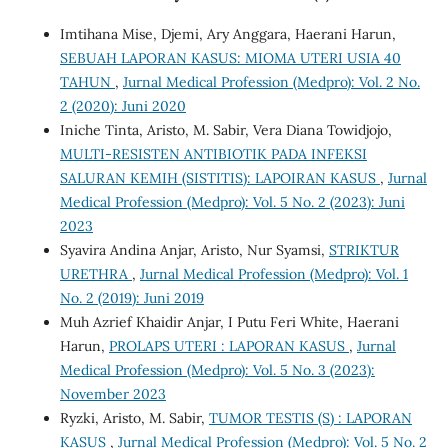
Imtihana Mise, Djemi, Ary Anggara, Haerani Harun,
SEBUAH LAPORAN KASUS: MIOMA UTERI USIA 40
TAHUN
,
Jurnal Medical Profession (Medpro): Vol. 2 No.
2 (2020): Juni 2020
Iniche Tinta, Aristo, M. Sabir, Vera Diana Towidjojo,
MULTI-RESISTEN ANTIBIOTIK PADA INFEKSI
SALURAN KEMIH (SISTITIS): LAPOIRAN KASUS
,
Jurnal
Medical Profession (Medpro): Vol. 5 No. 2 (2023): Juni
2023
Syavira Andina Anjar, Aristo, Nur Syamsi,
STRIKTUR
URETHRA
,
Jurnal Medical Profession (Medpro): Vol. 1
No. 2 (2019): Juni 2019
Muh Azrief Khaidir Anjar, I Putu Feri White, Haerani
Harun,
PROLAPS UTERI : LAPORAN KASUS
,
Jurnal
Medical Profession (Medpro): Vol. 5 No. 3 (2023):
November 2023
Ryzki, Aristo, M. Sabir,
TUMOR TESTIS (S) : LAPORAN
KASUS
,
Jurnal Medical Profession (Medpro): Vol. 5 No. 2