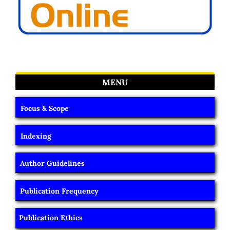
MENU
Focus & Scope
Indexing
Author Guidelines
Publication Frequency
Publication Ethics