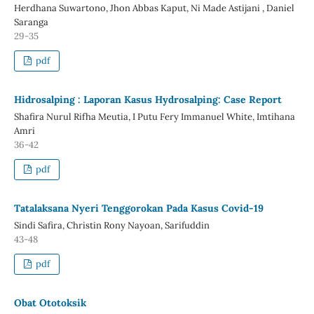
Herdhana Suwartono, Jhon Abbas Kaput, Ni Made Astijani , Daniel
Saranga
29-35
pdf
Hidrosalping : Laporan Kasus Hydrosalping: Case Report
Shafira Nurul Rifha Meutia, I Putu Fery Immanuel White, Imtihana
Amri
36-42
pdf
Tatalaksana Nyeri Tenggorokan Pada Kasus Covid-19
Sindi Safira, Christin Rony Nayoan, Sarifuddin
43-48
pdf
Obat Ototoksik