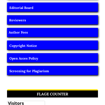
Editorial Board
Reviewers
Author Fees
Copyright Notice
Open Acces Policy
Screening for Plagiarism
FLAGE COUNTER