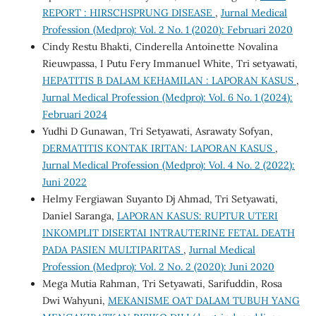
REPORT : HIRSCHSPRUNG DISEASE
,
Jurnal Medical
Profession (Medpro): Vol. 2 No. 1 (2020): Februari 2020
Cindy Restu Bhakti, Cinderella Antoinette Novalina
Rieuwpassa, I Putu Fery Immanuel White, Tri setyawati,
HEPATITIS B DALAM KEHAMILAN : LAPORAN KASUS
,
Jurnal Medical Profession (Medpro): Vol. 6 No. 1 (2024):
Februari 2024
Yudhi D Gunawan, Tri Setyawati, Asrawaty Sofyan,
DERMATITIS KONTAK IRITAN: LAPORAN KASUS
,
Jurnal Medical Profession (Medpro): Vol. 4 No. 2 (2022):
Juni 2022
Helmy Fergiawan Suyanto Dj Ahmad, Tri Setyawati,
Daniel Saranga,
LAPORAN KASUS: RUPTUR UTERI
INKOMPLIT DISERTAI INTRAUTERINE FETAL DEATH
PADA PASIEN MULTIPARITAS
,
Jurnal Medical
Profession (Medpro): Vol. 2 No. 2 (2020): Juni 2020
Mega Mutia Rahman, Tri Setyawati, Sarifuddin, Rosa
Dwi Wahyuni,
MEKANISME OAT DALAM TUBUH YANG