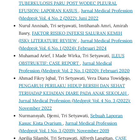
TUBERKULOSIS PARU POST WODEC PLEURAL
EFUSION: LAPORAN KASUS
,
Jurnal Medical Profession
(Medpro): Vol. 4 No. 2 (2022): Juni 2022
Nurul Annisah, Tri setyawati, Imtihanah Amri, Amirah
Basry,
FAKTOR RISIKO INFEKSI SALURAN KEMIH
(ISK): LITERATURE REVIEW
,
Jurnal Medical Profession
(Medpro): Vol. 6 No. 1 (2024): Februari 2024
Muhamad Arief, I Made Wirka, Tri Setyawati,
ILEUS
OBSTRUKTIF: CASE REPORT
,
Jurnal Medical
Profession (Medpro): Vol. 2 No. 1 (2020): Februari 2020
Ahmad Fikry Iqbal, Tri Setyawati, Vera Diana Towidjojo,
PENGARUH PERILAKU HIDUP BERSIH DAN SEHAT
TERHADAP KEJADIAN DIARE PADA ANAK SEKOLAH
,
Jurnal Medical Profession (Medpro): Vol. 4 No. 3 (2022):
November 2022
Nurmansyah, Djemi, Tri Setyawati,
Sebuah Laporan
Kasus: Kista Ovarium
,
Jurnal Medical Profession
(Medpro): Vol. 1 No. 3 (2019): November 2019
Aprilia Silambi, Tri Setyawati, Alfreth Langitan,
CASE