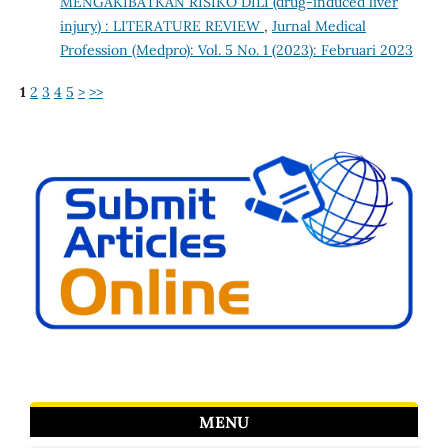
MENGAKIBATKAN RISIKO DILI (drug-induced liver
injury) : LITERATURE REVIEW
,
Jurnal Medical
Profession (Medpro): Vol. 5 No. 1 (2023): Februari 2023
1
2
3
4
5
>
>>
MENU