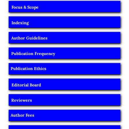
Focus & Scope
Indexing
Author Guidelines
Publication Frequency
Publication Ethics
Editorial Board
Reviewers
Author Fees