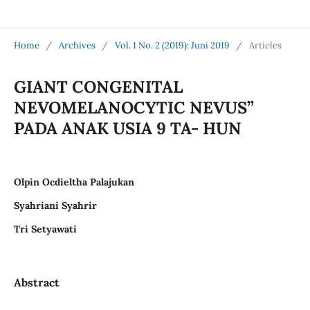
Jurnal Medical Profession (Medpro)
Home
/
Archives
/
Vol. 1 No. 2 (2019): Juni 2019
/
Articles
GIANT CONGENITAL
NEVOMELANOCYTIC NEVUS”
PADA ANAK USIA 9 TA- HUN
Olpin Ocdieltha Palajukan
Syahriani Syahrir
Tri Setyawati
Abstract