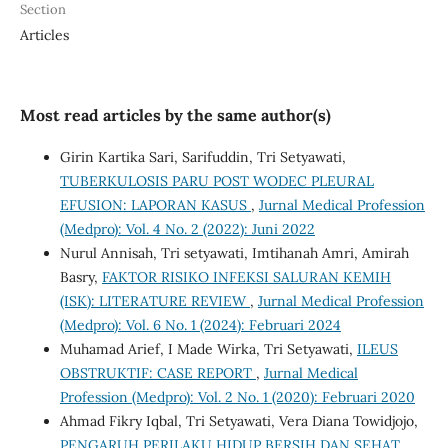
Section
Articles
Most read articles by the same author(s)
Girin Kartika Sari, Sarifuddin, Tri Setyawati,
TUBERKULOSIS PARU POST WODEC PLEURAL
EFUSION: LAPORAN KASUS
,
Jurnal Medical Profession
(Medpro): Vol. 4 No. 2 (2022): Juni 2022
Nurul Annisah, Tri setyawati, Imtihanah Amri, Amirah
Basry,
FAKTOR RISIKO INFEKSI SALURAN KEMIH
(ISK): LITERATURE REVIEW
,
Jurnal Medical Profession
(Medpro): Vol. 6 No. 1 (2024): Februari 2024
Muhamad Arief, I Made Wirka, Tri Setyawati,
ILEUS
OBSTRUKTIF: CASE REPORT
,
Jurnal Medical
Profession (Medpro): Vol. 2 No. 1 (2020): Februari 2020
Ahmad Fikry Iqbal, Tri Setyawati, Vera Diana Towidjojo,
PENGARUH PERILAKU HIDUP BERSIH DAN SEHAT