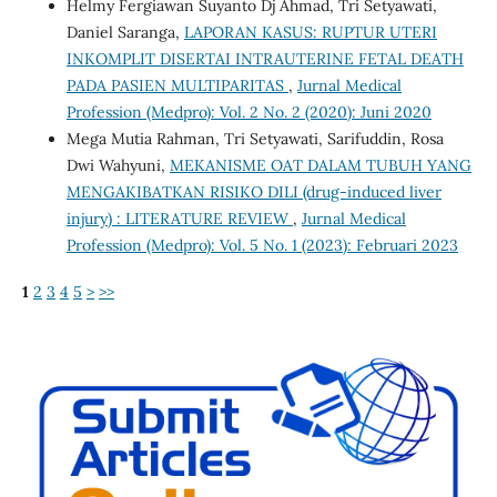
Helmy Fergiawan Suyanto Dj Ahmad, Tri Setyawati,
Daniel Saranga,
LAPORAN KASUS: RUPTUR UTERI
INKOMPLIT DISERTAI INTRAUTERINE FETAL DEATH
PADA PASIEN MULTIPARITAS
,
Jurnal Medical
Profession (Medpro): Vol. 2 No. 2 (2020): Juni 2020
Mega Mutia Rahman, Tri Setyawati, Sarifuddin, Rosa
Dwi Wahyuni,
MEKANISME OAT DALAM TUBUH YANG
MENGAKIBATKAN RISIKO DILI (drug-induced liver
injury) : LITERATURE REVIEW
,
Jurnal Medical
Profession (Medpro): Vol. 5 No. 1 (2023): Februari 2023
1
2
3
4
5
>
>>