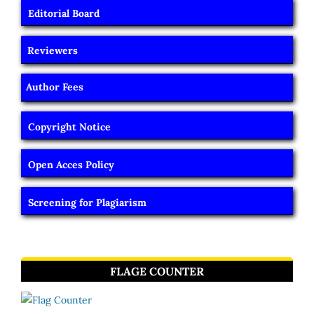
Editorial Board
Reviewers
Author Fees
Copyright Notice
Open Acces Policy
Screening for Plagiarism
FLAGE COUNTER