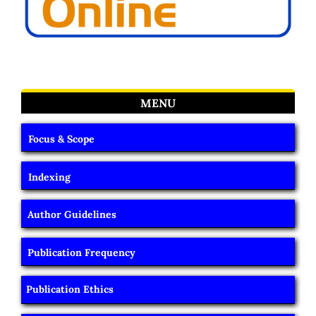
MENU
Focus & Scope
Indexing
Author Guidelines
Publication Frequency
Publication Ethics