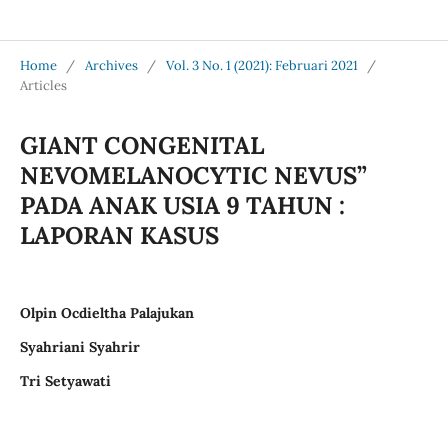
Jurnal Medical Profession (Medpro)
Home
/
Archives
/
Vol. 3 No. 1 (2021): Februari 2021
/
Articles
GIANT CONGENITAL
NEVOMELANOCYTIC NEVUS”
PADA ANAK USIA 9 TAHUN :
LAPORAN KASUS
Olpin Ocdieltha Palajukan
Syahriani Syahrir
Tri Setyawati