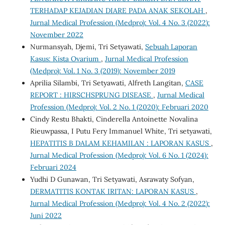
TERHADAP KEJADIAN DIARE PADA ANAK SEKOLAH
,
Jurnal Medical Profession (Medpro): Vol. 4 No. 3 (2022):
November 2022
Nurmansyah, Djemi, Tri Setyawati,
Sebuah Laporan
Kasus: Kista Ovarium
,
Jurnal Medical Profession
(Medpro): Vol. 1 No. 3 (2019): November 2019
Aprilia Silambi, Tri Setyawati, Alfreth Langitan,
CASE
REPORT : HIRSCHSPRUNG DISEASE
,
Jurnal Medical
Profession (Medpro): Vol. 2 No. 1 (2020): Februari 2020
Cindy Restu Bhakti, Cinderella Antoinette Novalina
Rieuwpassa, I Putu Fery Immanuel White, Tri setyawati,
HEPATITIS B DALAM KEHAMILAN : LAPORAN KASUS
,
Jurnal Medical Profession (Medpro): Vol. 6 No. 1 (2024):
Februari 2024
Yudhi D Gunawan, Tri Setyawati, Asrawaty Sofyan,
DERMATITIS KONTAK IRITAN: LAPORAN KASUS
,
Jurnal Medical Profession (Medpro): Vol. 4 No. 2 (2022):
Juni 2022