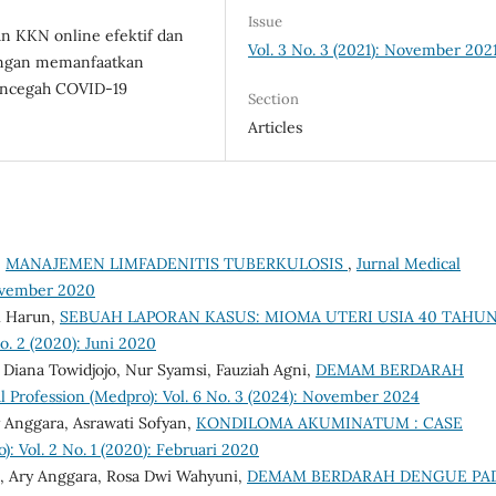
Issue
n KKN online efektif dan
Vol. 3 No. 3 (2021): November 202
engan memanfaatkan
mencegah COVID-19
Section
Articles
,
MANAJEMEN LIMFADENITIS TUBERKULOSIS
,
Jurnal Medical
November 2020
i Harun,
SEBUAH LAPORAN KASUS: MIOMA UTERI USIA 40 TAHU
o. 2 (2020): Juni 2020
Diana Towidjojo, Nur Syamsi, Fauziah Agni,
DEMAM BERDARAH
l Profession (Medpro): Vol. 6 No. 3 (2024): November 2024
y Anggara, Asrawati Sofyan,
KONDILOMA AKUMINATUM : CASE
): Vol. 2 No. 1 (2020): Februari 2020
n, Ary Anggara, Rosa Dwi Wahyuni,
DEMAM BERDARAH DENGUE PA