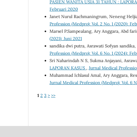
PASIEN WANITA USIA 31 TAHUN : LAPOR
Februari 2020
Janet Nurul Rachmaningrum, Neneng Heljia
Profession (Medpro): Vol. 2 No. 1 (2020): Fe
Marsel P.Sampealang, Ary Anggara, Abd fari
(2021): Juni 2021
sandika dwi putra, Asrawati Sofyan sandika
Profession (Medpro): Vol. 6 No. 1 (2024): Fe
Sri Naharindah N S, Sukma Anjayani, Asrawat
LAPORAN KASUS
,
Jurnal Medical Professi
Muhammad Ichlasul Amal, Ary Anggara, Res
Jurnal Medical Profession (Medpro): Vol. 6 N
1
2
3
>
>>