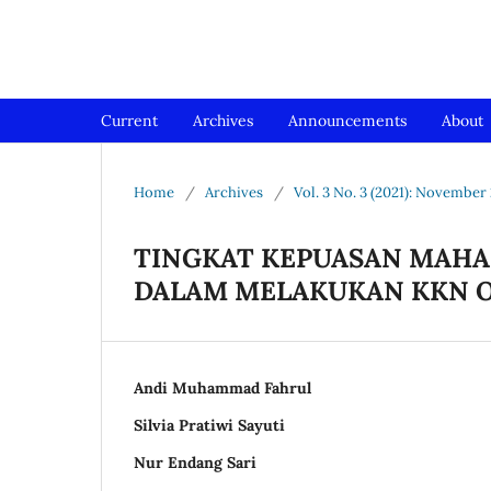
Jurnal Medical Profession (Me
Current
Archives
Announcements
About
Home
/
Archives
/
Vol. 3 No. 3 (2021): November
TINGKAT KEPUASAN MAHA
DALAM MELAKUKAN KKN O
Andi Muhammad Fahrul
Silvia Pratiwi Sayuti
Nur Endang Sari