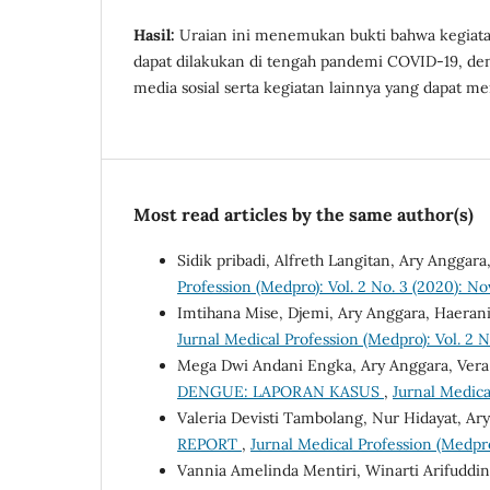
Hasil:
Uraian ini menemukan bukti bahwa kegiata
dapat dilakukan di tengah pandemi COVID-19, d
media sosial serta kegiatan lainnya yang dapat 
Most read articles by the same author(s)
Sidik pribadi, Alfreth Langitan, Ary Anggara
Profession (Medpro): Vol. 2 No. 3 (2020): 
Imtihana Mise, Djemi, Ary Anggara, Haeran
Jurnal Medical Profession (Medpro): Vol. 2 N
Mega Dwi Andani Engka, Ary Anggara, Vera 
DENGUE: LAPORAN KASUS
,
Jurnal Medica
Valeria Devisti Tambolang, Nur Hidayat, Ar
REPORT
,
Jurnal Medical Profession (Medpro
Vannia Amelinda Mentiri, Winarti Arifuddi