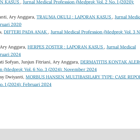
AN KASUS
,
Jurnal Medical Profession (Medpro): Vol. 2 No. 1 (2020):
nti, Ary Anggara,
TRAUMA OKULI : LAPORAN KASUS
,
Jurnal Medic
bruari 2020
s,
DIFTERI PADA ANAK
,
Jurnal Medical Profession (Medpro): Vol. 3 N
, Ary Anggara,
HERPES ZOSTER : LAPORAN KASUS
,
Jurnal Medical
bruari 2024
i Sofyan, Junjun Fitriani, Ary Anggara,
DERMATITIS KONTAK ALERG
on (Medpro): Vol. 6 No. 3 (2024): November 2024
sy Dwiyanti,
MORBUS HANSEN MULTIBASILARY TYPE: CASE REP
o. 1 (2024): Februari 2024