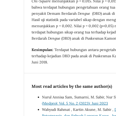
Chi-Square
menunjukkan
p
= 0,015. Nilai
p
= 0,015
bahwa terdapat hubungan pengetahuan orang tua 
penyakit Demam Berdarah
Dengue
(DBD) anak di 
Hasil uji statistik pada variabel sikap dengan m
menunjukkan
p
= 0,002. Nilai
p
= 0,002 (
p
<0,05)
terdapat hubungan sikap orang tua terhadap kej
Berdarah
Dengue
(DBD) anak di Puskesmas Kamonj
Kesimpulan:
Terdapat hubungan antara pengetahu
terhadap kejadian DBD pada anak di Puskesmas Ka
Juni 2018.
Most read articles by the same author(s)
Nurul Annisa Sam, Sumarni, M. Sabir, Nur 
(Medpro): Vol. 5 No. 2 (2023): Juni 2023
Wahyudi Rahmat , Kartin Akune, M. Sabir ,
Patogenesis, dan Sebuah Laporan Kasus
,
Ju