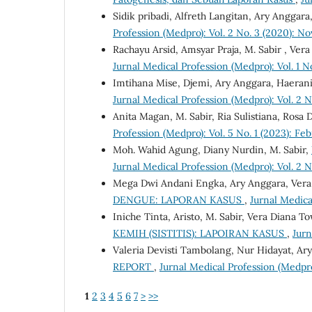
Sidik pribadi, Alfreth Langitan, Ary Anggara
Profession (Medpro): Vol. 2 No. 3 (2020): 
Rachayu Arsid, Amsyar Praja, M. Sabir , Vera
Jurnal Medical Profession (Medpro): Vol. 1 No
Imtihana Mise, Djemi, Ary Anggara, Haeran
Jurnal Medical Profession (Medpro): Vol. 2 N
Anita Magan, M. Sabir, Ria Sulistiana, Rosa
Profession (Medpro): Vol. 5 No. 1 (2023): Fe
Moh. Wahid Agung, Diany Nurdin, M. Sabir,
Jurnal Medical Profession (Medpro): Vol. 2 N
Mega Dwi Andani Engka, Ary Anggara, Vera 
DENGUE: LAPORAN KASUS
,
Jurnal Medica
Iniche Tinta, Aristo, M. Sabir, Vera Diana To
KEMIH (SISTITIS): LAPOIRAN KASUS
,
Jurn
Valeria Devisti Tambolang, Nur Hidayat, Ar
REPORT
,
Jurnal Medical Profession (Medpro
1
2
3
4
5
6
7
>
>>