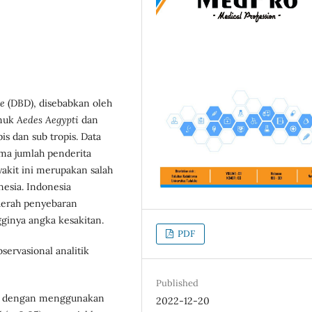
e
(DBD), disebabkan oleh
amuk
Aedes Aegypti
dan
s dan sub tropis. Data
ma jumlah penderita
yakit ini merupakan salah
nesia. Indonesia
aerah penyebaran
ginya angka kesakitan.
PDF
bservasional analitik
Published
huan dengan menggunakan
2022-12-20