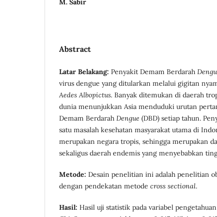
M. Sabir
Abstract
Latar Belakang:
Penyakit Demam Berdarah
Dengu
virus dengue yang ditularkan melalui gigitan ny
Aedes Albopictus
.
Banyak ditemukan di daerah tropi
dunia menunjukkan Asia menduduki urutan perta
Demam Berdarah
Dengue
(DBD) setiap tahun. Pen
satu masalah kesehatan masyarakat utama di Indo
merupakan negara tropis, sehingga merupakan d
sekaligus daerah endemis yang menyebabkan ting
Metode:
Desain penelitian ini adalah penelitian o
dengan pendekatan metode
cross sectional
.
Hasil:
Hasil uji statistik pada variabel pengeta