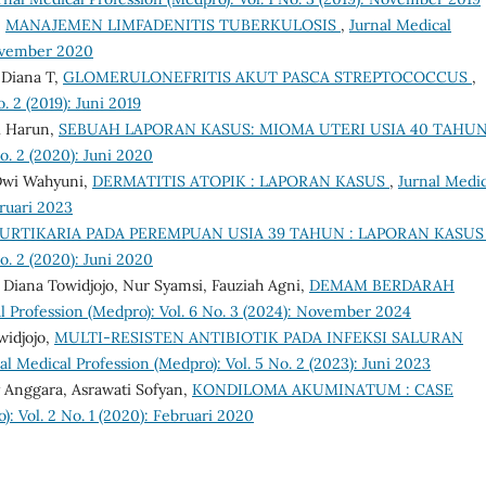
,
MANAJEMEN LIMFADENITIS TUBERKULOSIS
,
Jurnal Medical
November 2020
 Diana T,
GLOMERULONEFRITIS AKUT PASCA STREPTOCOCCUS
,
. 2 (2019): Juni 2019
i Harun,
SEBUAH LAPORAN KASUS: MIOMA UTERI USIA 40 TAHU
o. 2 (2020): Juni 2020
 Dwi Wahyuni,
DERMATITIS ATOPIK : LAPORAN KASUS
,
Jurnal Medic
bruari 2023
URTIKARIA PADA PEREMPUAN USIA 39 TAHUN : LAPORAN KASU
o. 2 (2020): Juni 2020
Diana Towidjojo, Nur Syamsi, Fauziah Agni,
DEMAM BERDARAH
l Profession (Medpro): Vol. 6 No. 3 (2024): November 2024
widjojo,
MULTI-RESISTEN ANTIBIOTIK PADA INFEKSI SALURAN
al Medical Profession (Medpro): Vol. 5 No. 2 (2023): Juni 2023
y Anggara, Asrawati Sofyan,
KONDILOMA AKUMINATUM : CASE
): Vol. 2 No. 1 (2020): Februari 2020