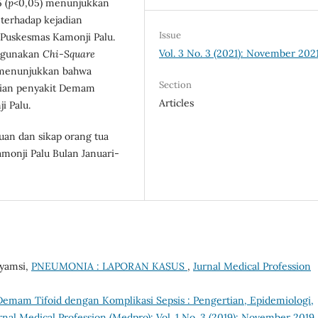
 (
p
<0,05) menunjukkan
terhadap kejadian
Issue
Puskesmas Kamonji Palu.
Vol. 3 No. 3 (2021): November 202
enggunakan
Chi-Square
 menunjukkan bahwa
Section
adian penyakit Demam
Articles
i Palu.
an dan sikap orang tua
monji Palu Bulan Januari-
Syamsi,
PNEUMONIA : LAPORAN KASUS
,
Jurnal Medical Profession
Demam Tifoid dengan Komplikasi Sepsis : Pengertian, Epidemiologi,
rnal Medical Profession (Medpro): Vol. 1 No. 3 (2019): November 2019