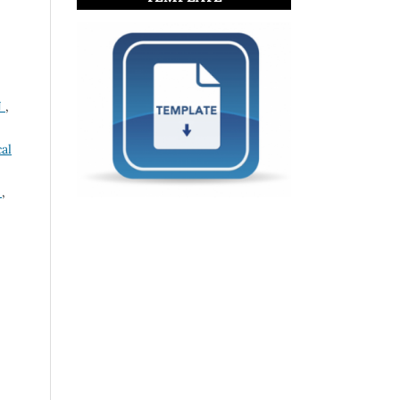
N
,
al
S
,