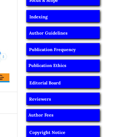
Focus & Scope
Indexing
Author Guidelines
Publication Frequency
Publication Ethics
Editorial Board
Reviewers
Author Fees
Copyright Notice