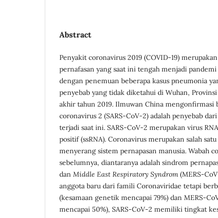
Abstract
Penyakit coronavirus 2019 (COVID-19) merupakan
pernafasan yang saat ini tengah menjadi pandemi g
dengan penemuan beberapa kasus pneumonia ya
penyebab yang tidak diketahui di Wuhan, Provins
akhir tahun 2019. Ilmuwan China mengonfirmasi 
coronavirus 2 (SARS-CoV-2) adalah penyebab da
terjadi saat ini. SARS-CoV-2 merupakan virus RNA
positif (ssRNA). Coronavirus merupakan salah sat
menyerang sistem pernapasan manusia. Wabah coro
sebelumnya, diantaranya adalah sindrom pernapa
dan
Middle East Respiratory Syndrom
(MERS-CoV)
anggota baru dari famili Coronaviridae tetapi b
(kesamaan genetik mencapai 79%) dan MERS-CoV
mencapai 50%), SARS-CoV-2 memiliki tingkat ke