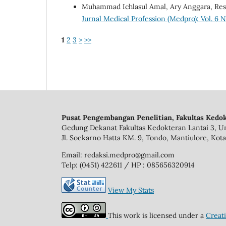
Muhammad Ichlasul Amal, Ary Anggara, Res
Jurnal Medical Profession (Medpro): Vol. 6 N
1
2
3
>
>>
Pusat Pengembangan Penelitian, Fakultas Kedok
Gedung Dekanat Fakultas Kedokteran Lantai 3, Un
Jl. Soekarno Hatta KM. 9, Tondo, Mantiulore, Kota
Email: redaksi.medpro@gmail.com
Telp: (0451) 422611 / HP : 085656320914
View My Stats
This work is licensed under a
Creat