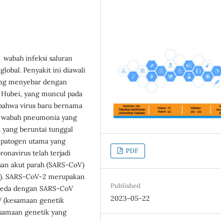
 wabah infeksi saluran
lobal. Penyakit ini diawali
ng menyebar dengan
i Hubei, yang muncul pada
bahwa virus baru bernama
ri wabah pneumonia yang
 yang beruntai tunggal
u patogen utama yang
PDF
navirus telah terjadi
san akut parah (SARS-CoV)
. SARS-CoV-2 merupakan
Published
erbeda dengan SARS-CoV
2023-05-22
 (kesamaan genetik
samaan genetik yang