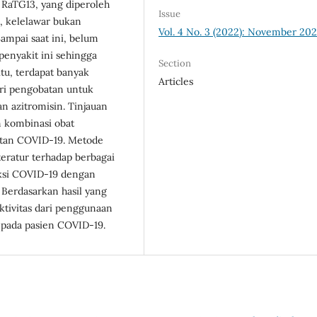
 RaTG13, yang diperoleh
Issue
, kelelawar bukan
Vol. 4 No. 3 (2022): November 20
mpai saat ini, belum
penyakit ini sehingga
Section
tu, terdapat banyak
Articles
ari pengobatan untuk
n azitromisin. Tinjauan
n kombinasi obat
atan COVID-19. Metode
teratur terhadap berbagai
eksi COVID-19 dengan
Berdasarkan hasil yang
ktivitas dari penggunaan
 pada pasien COVID-19.