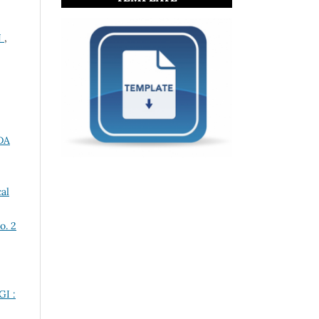
N
,
DA
al
o. 2
I :