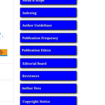
Focus & Scope
Indexing
Author Guidelines
Publication Frequency
Publication Ethics
Editorial Board
Reviewers
Author Fees
Copyright Notice