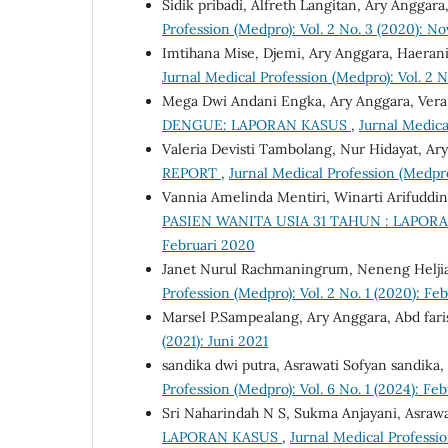
Sidik pribadi, Alfreth Langitan, Ary Anggara
Profession (Medpro): Vol. 2 No. 3 (2020): 
Imtihana Mise, Djemi, Ary Anggara, Haeran
Jurnal Medical Profession (Medpro): Vol. 2 N
Mega Dwi Andani Engka, Ary Anggara, Vera 
DENGUE: LAPORAN KASUS
,
Jurnal Medica
Valeria Devisti Tambolang, Nur Hidayat, Ar
REPORT
,
Jurnal Medical Profession (Medpro
Vannia Amelinda Mentiri, Winarti Arifuddi
PASIEN WANITA USIA 31 TAHUN : LAPOR
Februari 2020
Janet Nurul Rachmaningrum, Neneng Heljia
Profession (Medpro): Vol. 2 No. 1 (2020): Fe
Marsel P.Sampealang, Ary Anggara, Abd fari
(2021): Juni 2021
sandika dwi putra, Asrawati Sofyan sandika
Profession (Medpro): Vol. 6 No. 1 (2024): Fe
Sri Naharindah N S, Sukma Anjayani, Asrawat
LAPORAN KASUS
,
Jurnal Medical Professi