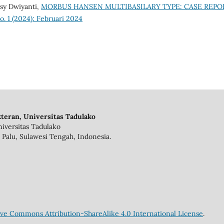
sy Dwiyanti,
MORBUS HANSEN MULTIBASILARY TYPE: CASE REP
o. 1 (2024): Februari 2024
teran, Universitas Tadulako
iversitas Tadulako
 Palu, Sulawesi Tengah, Indonesia.
ive Commons Attribution-ShareAlike 4.0 International License
.