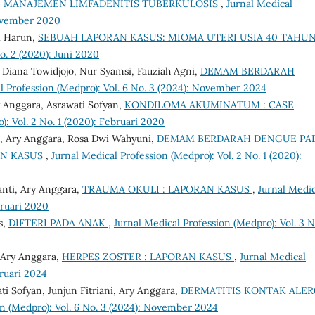
,
MANAJEMEN LIMFADENITIS TUBERKULOSIS
,
Jurnal Medical
November 2020
i Harun,
SEBUAH LAPORAN KASUS: MIOMA UTERI USIA 40 TAHU
o. 2 (2020): Juni 2020
Diana Towidjojo, Nur Syamsi, Fauziah Agni,
DEMAM BERDARAH
l Profession (Medpro): Vol. 6 No. 3 (2024): November 2024
y Anggara, Asrawati Sofyan,
KONDILOMA AKUMINATUM : CASE
): Vol. 2 No. 1 (2020): Februari 2020
n, Ary Anggara, Rosa Dwi Wahyuni,
DEMAM BERDARAH DENGUE PA
AN KASUS
,
Jurnal Medical Profession (Medpro): Vol. 2 No. 1 (2020):
nti, Ary Anggara,
TRAUMA OKULI : LAPORAN KASUS
,
Jurnal Medic
bruari 2020
s,
DIFTERI PADA ANAK
,
Jurnal Medical Profession (Medpro): Vol. 3 N
, Ary Anggara,
HERPES ZOSTER : LAPORAN KASUS
,
Jurnal Medical
bruari 2024
i Sofyan, Junjun Fitriani, Ary Anggara,
DERMATITIS KONTAK ALERG
on (Medpro): Vol. 6 No. 3 (2024): November 2024