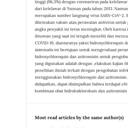
tinggi (96,3%) dengan coronavirus pada kelelawar
dari kelelawar di Yunnan pada tahun 2013. Namun
merupakan sumber langsung virus SARS-CoV-2. Sa
ditemukan vaksin atau perawatan antivirus untuk 
angka penyakit ini terus meningkat. Oleh karena i
ilmuwan yang saat ini tengah meneliti dan menc
COVID-19, diantaranya yakni hidroxychloroquin da
sistematis ini bertujuan untuk mengevaluasi pera
hidroxychloroquin dan azitromisin untuk pengob
yang digunakan adalah dengan ,elakukan kajian li
penelitian ilmiah terkait dengan pengobatan inf
menggunakan hidroxychloroquin dan azitromisin. 
didapatkan, dapat disimpulkan bahwa terdapat efe
kombinasi obat hidroksiklorokuin dan azitromisin
Most read articles by the same author(s)