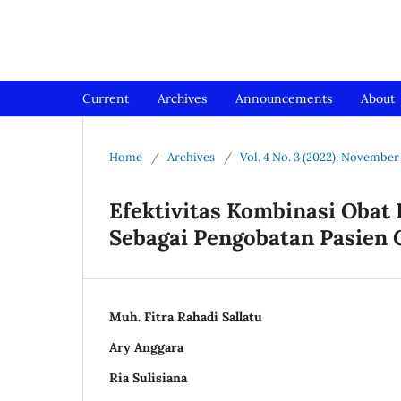
Jurnal Medical Profession (Me
Current
Archives
Announcements
About
Home
/
Archives
/
Vol. 4 No. 3 (2022): November
Efektivitas Kombinasi Obat
Sebagai Pengobatan Pasien C
Muh. Fitra Rahadi Sallatu
Ary Anggara
Ria Sulisiana