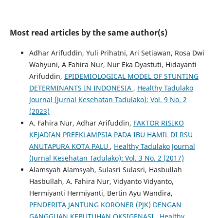
Most read articles by the same author(s)
Adhar Arifuddin, Yuli Prihatni, Ari Setiawan, Rosa Dwi
Wahyuni, A Fahira Nur, Nur Eka Dyastuti, Hidayanti
Arifuddin,
EPIDEMIOLOGICAL MODEL OF STUNTING
DETERMINANTS IN INDONESIA
,
Healthy Tadulako
Journal (Jurnal Kesehatan Tadulako): Vol. 9 No. 2
(2023)
A. Fahira Nur, Adhar Arifuddin,
FAKTOR RISIKO
KEJADIAN PREEKLAMPSIA PADA IBU HAMIL DI RSU
ANUTAPURA KOTA PALU
,
Healthy Tadulako Journal
(Jurnal Kesehatan Tadulako): Vol. 3 No. 2 (2017)
Alamsyah Alamsyah, Sulasri Sulasri, Hasbullah
Hasbullah, A. Fahira Nur, Vidyanto Vidyanto,
Hermiyanti Hermiyanti, Bertin Ayu Wandira,
PENDERITA JANTUNG KORONER (PJK) DENGAN
GANGGUAN KEBUTUHAN OKSIGENASI
,
Healthy