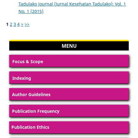
Tadulako Journal (Jurnal Kesehatan Tadulako): Vol. 1
No. 1 (2015)
1
2
3
4
>
>>
MENU
Focus & Scope
Indexing
Author Guidelines
Publication Frequency
Publication Ethics