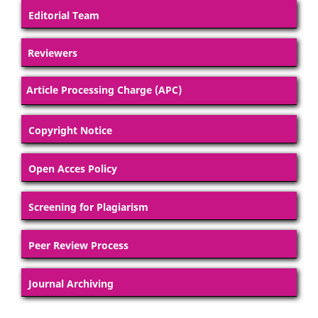
Editorial Team
Reviewers
Article Processing Charge (APC)
Copyright Notice
Open Acces Policy
Screening for Plagiarism
Peer Review Process
Journal Archiving