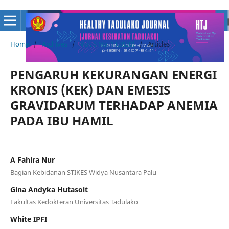
Home
/
Archives
/
Vol. 6 No. 1 (2020)
/
Articles
PENGARUH KEKURANGAN ENERGI
KRONIS (KEK) DAN EMESIS
GRAVIDARUM TERHADAP ANEMIA
PADA IBU HAMIL
A Fahira Nur
Bagian Kebidanan STIKES Widya Nusantara Palu
Gina Andyka Hutasoit
Fakultas Kedokteran Universitas Tadulako
White IPFI