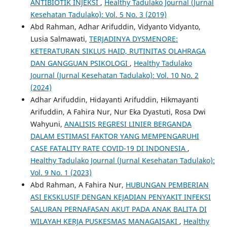
ANTIBIOTIK INJEKSI
,
Healthy Tadulako Journal (Jurnal
Kesehatan Tadulako): Vol. 5 No. 3 (2019)
Abd Rahman, Adhar Arifuddin, Vidyanto Vidyanto,
Lusia Salmawati,
TERJADINYA DYSMENORE:
KETERATURAN SIKLUS HAID, RUTINITAS OLAHRAGA
DAN GANGGUAN PSIKOLOGI
,
Healthy Tadulako
Journal (Jurnal Kesehatan Tadulako): Vol. 10 No. 2
(2024)
Adhar Arifuddin, Hidayanti Arifuddin, Hikmayanti
Arifuddin, A Fahira Nur, Nur Eka Dyastuti, Rosa Dwi
Wahyuni,
ANALISIS REGRESI LINIER BERGANDA
DALAM ESTIMASI FAKTOR YANG MEMPENGARUHI
CASE FATALITY RATE COVID-19 DI INDONESIA
,
Healthy Tadulako Journal (Jurnal Kesehatan Tadulako):
Vol. 9 No. 1 (2023)
Abd Rahman, A Fahira Nur,
HUBUNGAN PEMBERIAN
ASI EKSKLUSIF DENGAN KEJADIAN PENYAKIT INFEKSI
SALURAN PERNAFASAN AKUT PADA ANAK BALITA DI
WILAYAH KERJA PUSKESMAS MANAGAISAKI
,
Healthy