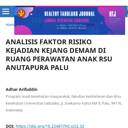
Home
/
Archives
/
Vol. 2 No. 2 (2016)
/
Articles
ANALISIS FAKTOR RISIKO
KEJADIAN KEJANG DEMAM DI
RUANG PERAWATAN ANAK RSU
ANUTAPURA PALU
Adhar Arifuddin
Program studi kesehatan masyarakat, fakultas kedokteran dan ilmu
kesehatan Universitas tadulako, jl. Soekarno hatta KM 9, Palu, 94116,
Indonesia
DOI:
https://doi.org/10.22487/htj.v2i2.32