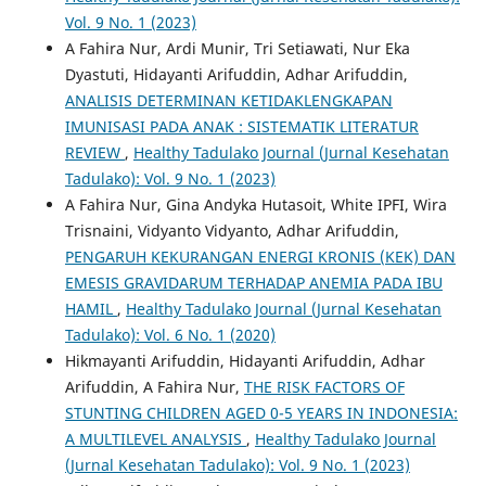
Vol. 9 No. 1 (2023)
A Fahira Nur, Ardi Munir, Tri Setiawati, Nur Eka
Dyastuti, Hidayanti Arifuddin, Adhar Arifuddin,
ANALISIS DETERMINAN KETIDAKLENGKAPAN
IMUNISASI PADA ANAK : SISTEMATIK LITERATUR
REVIEW
,
Healthy Tadulako Journal (Jurnal Kesehatan
Tadulako): Vol. 9 No. 1 (2023)
A Fahira Nur, Gina Andyka Hutasoit, White IPFI, Wira
Trisnaini, Vidyanto Vidyanto, Adhar Arifuddin,
PENGARUH KEKURANGAN ENERGI KRONIS (KEK) DAN
EMESIS GRAVIDARUM TERHADAP ANEMIA PADA IBU
HAMIL
,
Healthy Tadulako Journal (Jurnal Kesehatan
Tadulako): Vol. 6 No. 1 (2020)
Hikmayanti Arifuddin, Hidayanti Arifuddin, Adhar
Arifuddin, A Fahira Nur,
THE RISK FACTORS OF
STUNTING CHILDREN AGED 0-5 YEARS IN INDONESIA:
A MULTILEVEL ANALYSIS
,
Healthy Tadulako Journal
(Jurnal Kesehatan Tadulako): Vol. 9 No. 1 (2023)