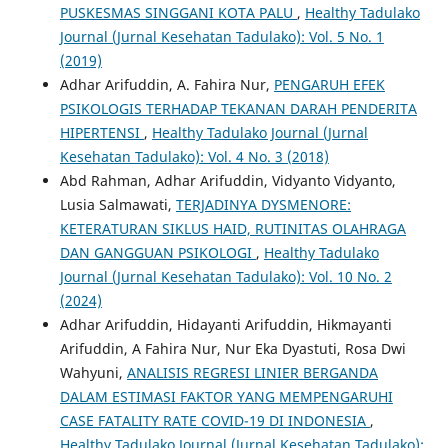
PUSKESMAS SINGGANI KOTA PALU
,
Healthy Tadulako
Journal (Jurnal Kesehatan Tadulako): Vol. 5 No. 1
(2019)
Adhar Arifuddin, A. Fahira Nur,
PENGARUH EFEK
PSIKOLOGIS TERHADAP TEKANAN DARAH PENDERITA
HIPERTENSI
,
Healthy Tadulako Journal (Jurnal
Kesehatan Tadulako): Vol. 4 No. 3 (2018)
Abd Rahman, Adhar Arifuddin, Vidyanto Vidyanto,
Lusia Salmawati,
TERJADINYA DYSMENORE:
KETERATURAN SIKLUS HAID, RUTINITAS OLAHRAGA
DAN GANGGUAN PSIKOLOGI
,
Healthy Tadulako
Journal (Jurnal Kesehatan Tadulako): Vol. 10 No. 2
(2024)
Adhar Arifuddin, Hidayanti Arifuddin, Hikmayanti
Arifuddin, A Fahira Nur, Nur Eka Dyastuti, Rosa Dwi
Wahyuni,
ANALISIS REGRESI LINIER BERGANDA
DALAM ESTIMASI FAKTOR YANG MEMPENGARUHI
CASE FATALITY RATE COVID-19 DI INDONESIA
,
Healthy Tadulako Journal (Jurnal Kesehatan Tadulako):