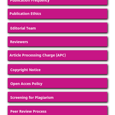
Publication Frequency
Publication Ethics
Editorial Team
Reviewers
Article Processing Charge (APC)
Copyright Notice
Open Acces Policy
Screening for Plagiarism
Peer Review Process