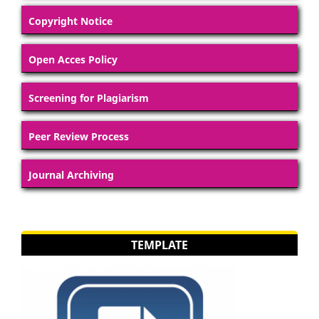
Copyright Notice
Open Acces Policy
Screening for Plagiarism
Peer Review Process
Journal Archiving
TEMPLATE