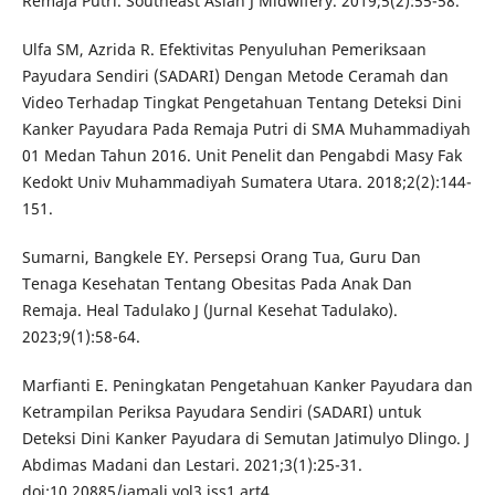
Remaja Putri. Southeast Asian J Midwifery. 2019;5(2):55-58.
Ulfa SM, Azrida R. Efektivitas Penyuluhan Pemeriksaan
Payudara Sendiri (SADARI) Dengan Metode Ceramah dan
Video Terhadap Tingkat Pengetahuan Tentang Deteksi Dini
Kanker Payudara Pada Remaja Putri di SMA Muhammadiyah
01 Medan Tahun 2016. Unit Penelit dan Pengabdi Masy Fak
Kedokt Univ Muhammadiyah Sumatera Utara. 2018;2(2):144-
151.
Sumarni, Bangkele EY. Persepsi Orang Tua, Guru Dan
Tenaga Kesehatan Tentang Obesitas Pada Anak Dan
Remaja. Heal Tadulako J (Jurnal Kesehat Tadulako).
2023;9(1):58-64.
Marfianti E. Peningkatan Pengetahuan Kanker Payudara dan
Ketrampilan Periksa Payudara Sendiri (SADARI) untuk
Deteksi Dini Kanker Payudara di Semutan Jatimulyo Dlingo. J
Abdimas Madani dan Lestari. 2021;3(1):25-31.
doi:10.20885/jamali.vol3.iss1.art4