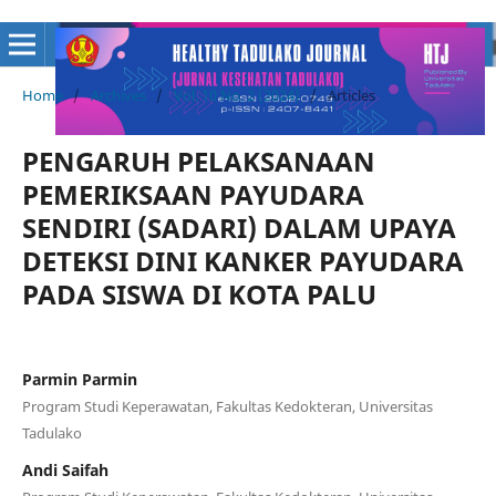
Home
/
Archives
/
Vol. 10 No. 2 (2024)
/
Articles
PENGARUH PELAKSANAAN
PEMERIKSAAN PAYUDARA
SENDIRI (SADARI) DALAM UPAYA
DETEKSI DINI KANKER PAYUDARA
PADA SISWA DI KOTA PALU
Parmin Parmin
Program Studi Keperawatan, Fakultas Kedokteran, Universitas
Tadulako
Andi Saifah