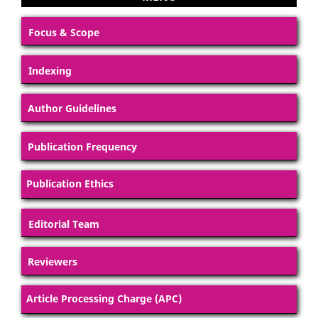
Focus & Scope
Indexing
Author Guidelines
Publication Frequency
Publication Ethics
Editorial Team
Reviewers
Article Processing Charge (APC)