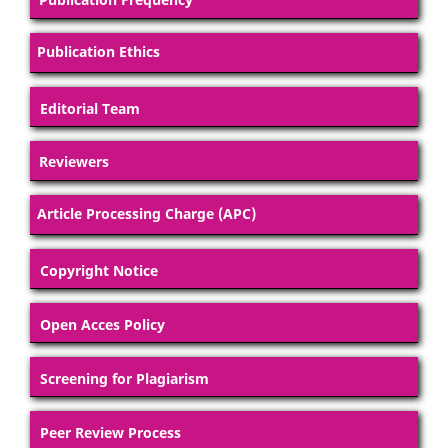
Publication Ethics
Editorial Team
Reviewers
Article Processing Charge (APC)
Copyright Notice
Open Acces Policy
Screening for Plagiarism
Peer Review Process