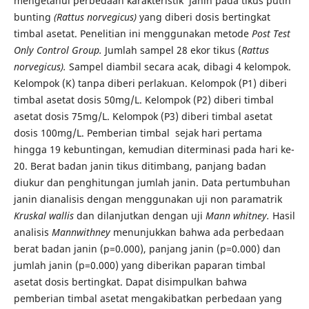
mengetahui perbedaan karakteristik janin pada tikus putih
bunting
(Rattus norvegicus)
yang diberi dosis bertingkat
timbal asetat. Penelitian ini menggunakan metode
Post Test
Only Control Group.
Jumlah sampel 28 ekor tikus (
Rattus
norvegicus).
Sampel diambil secara acak, dibagi 4 kelompok.
Kelompok (K) tanpa diberi perlakuan. Kelompok (P1) diberi
timbal asetat dosis 50mg/L. Kelompok (P2) diberi timbal
asetat dosis 75mg/L. Kelompok (P3) diberi timbal asetat
dosis 100mg/L. Pemberian timbal sejak hari pertama
hingga 19 kebuntingan, kemudian diterminasi pada hari ke-
20. Berat badan janin tikus ditimbang, panjang badan
diukur dan penghitungan jumlah janin. Data pertumbuhan
janin dianalisis dengan menggunakan uji non paramatrik
Kruskal wallis
dan dilanjutkan dengan uji
Mann whitney.
Hasil
analisis
Mannwithney
menunjukkan bahwa ada perbedaan
berat badan janin (p=0.000), panjang janin (p=0.000) dan
jumlah janin (p=0.000) yang diberikan paparan timbal
asetat dosis bertingkat. Dapat disimpulkan bahwa
pemberian timbal asetat mengakibatkan perbedaan yang