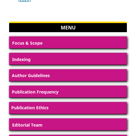
MENU
Focus & Scope
Indexing
Author Guidelines
Publication Frequency
Publication Ethics
Editorial Team