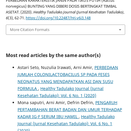
PERBEDAAN KARAKTERISTIK JANIN PADA TIKUS PUTIH (Rattus
norvegicus) BUNTING YANG DIBERI DOSIS BERTINGKAT TIMBAL
ASETAT. (2020).
Healthy Tadulako Journal (Jurnal Kesehatan Tadulako)
,
6
(3), 62-71.
https://doi.org/10.22487/htj.v6i3.148
More Citation Formats
Most read articles by the same author(s)
Astari Seto, Nuzulia Irawati, Arni Amir,
PERBEDAAN
JUMLAH COLONILACTOBACILUS SP PADA FESES
NEONATUS YANG MENDAPATKAN ASI DAN SUSU
FORMULA
,
Healthy Tadulako Journal (Jurnal
Kesehatan Tadulako): Vol. 6 No. 1 (2020)
Mona saputri, Arni Amir, Defrin Defrin,
PENGARUH
PERTAMBAHAN BERAT BADAN DAN UMUR TERHADAP
KADAR IG-F SERUM IBU HAMIL
,
Healthy Tadulako
Journal (Jurnal Kesehatan Tadulako): Vol. 6 No. 1
(2020)