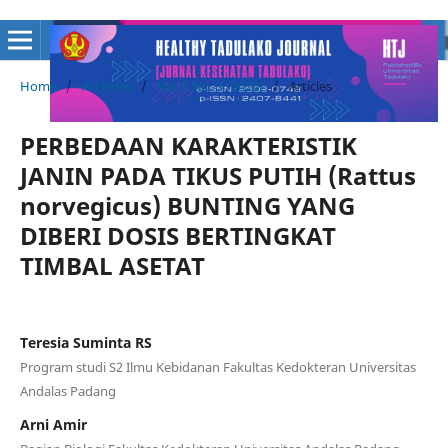
Home
/
Archives
/
Vol. 6 No. 3 (2020)
/
Articles
PERBEDAAN KARAKTERISTIK
JANIN PADA TIKUS PUTIH (Rattus
norvegicus) BUNTING YANG
DIBERI DOSIS BERTINGKAT
TIMBAL ASETAT
Teresia Suminta RS
Program studi S2 Ilmu Kebidanan Fakultas Kedokteran Universitas
Andalas Padang
Arni Amir