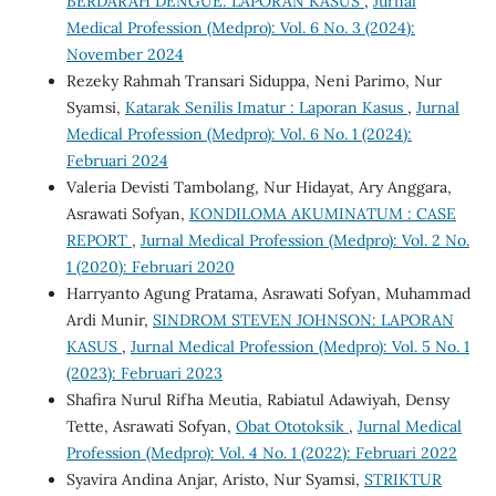
BERDARAH DENGUE: LAPORAN KASUS
,
Jurnal
Medical Profession (Medpro): Vol. 6 No. 3 (2024):
November 2024
Rezeky Rahmah Transari Siduppa, Neni Parimo, Nur
Syamsi,
Katarak Senilis Imatur : Laporan Kasus
,
Jurnal
Medical Profession (Medpro): Vol. 6 No. 1 (2024):
Februari 2024
Valeria Devisti Tambolang, Nur Hidayat, Ary Anggara,
Asrawati Sofyan,
KONDILOMA AKUMINATUM : CASE
REPORT
,
Jurnal Medical Profession (Medpro): Vol. 2 No.
1 (2020): Februari 2020
Harryanto Agung Pratama, Asrawati Sofyan, Muhammad
Ardi Munir,
SINDROM STEVEN JOHNSON: LAPORAN
KASUS
,
Jurnal Medical Profession (Medpro): Vol. 5 No. 1
(2023): Februari 2023
Shafira Nurul Rifha Meutia, Rabiatul Adawiyah, Densy
Tette, Asrawati Sofyan,
Obat Ototoksik
,
Jurnal Medical
Profession (Medpro): Vol. 4 No. 1 (2022): Februari 2022
Syavira Andina Anjar, Aristo, Nur Syamsi,
STRIKTUR