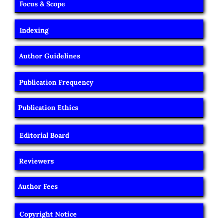
Focus & Scope
Indexing
Author Guidelines
Publication Frequency
Publication Ethics
Editorial Board
Reviewers
Author Fees
Copyright Notice