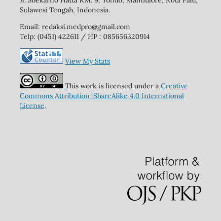
Jl. Soekarno Hatta KM. 9, Tondo, Mantiulore, Kota Palu,
Sulawesi Tengah, Indonesia.
Email: redaksi.medpro@gmail.com
Telp: (0451) 422611 / HP : 085656320914
View My Stats
This work is licensed under a
Creative
Commons Attribution-ShareAlike 4.0 International
License
.