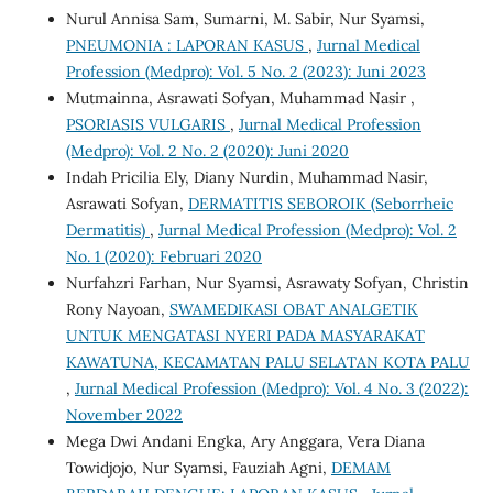
Nurul Annisa Sam, Sumarni, M. Sabir, Nur Syamsi,
PNEUMONIA : LAPORAN KASUS
,
Jurnal Medical
Profession (Medpro): Vol. 5 No. 2 (2023): Juni 2023
Mutmainna, Asrawati Sofyan, Muhammad Nasir ,
PSORIASIS VULGARIS
,
Jurnal Medical Profession
(Medpro): Vol. 2 No. 2 (2020): Juni 2020
Indah Pricilia Ely, Diany Nurdin, Muhammad Nasir,
Asrawati Sofyan,
DERMATITIS SEBOROIK (Seborrheic
Dermatitis)
,
Jurnal Medical Profession (Medpro): Vol. 2
No. 1 (2020): Februari 2020
Nurfahzri Farhan, Nur Syamsi, Asrawaty Sofyan, Christin
Rony Nayoan,
SWAMEDIKASI OBAT ANALGETIK
UNTUK MENGATASI NYERI PADA MASYARAKAT
KAWATUNA, KECAMATAN PALU SELATAN KOTA PALU
,
Jurnal Medical Profession (Medpro): Vol. 4 No. 3 (2022):
November 2022
Mega Dwi Andani Engka, Ary Anggara, Vera Diana
Towidjojo, Nur Syamsi, Fauziah Agni,
DEMAM