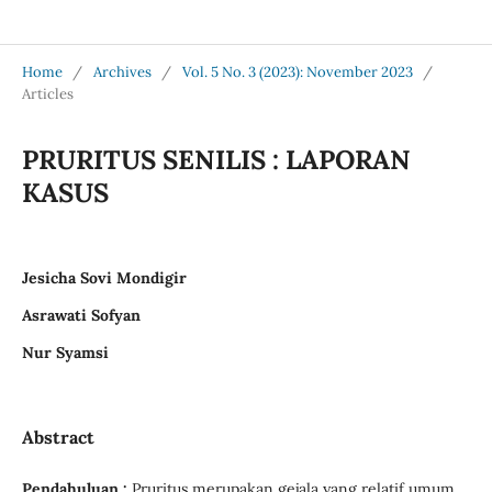
Jurnal Medical Profession (Medpro)
Home
/
Archives
/
Vol. 5 No. 3 (2023): November 2023
/
Articles
PRURITUS SENILIS : LAPORAN
KASUS
Jesicha Sovi Mondigir
Asrawati Sofyan
Nur Syamsi
Abstract
Pendahuluan :
Pruritus merupakan gejala yang relatif umum