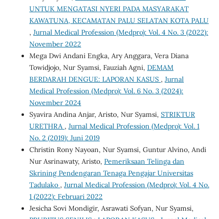
UNTUK MENGATASI NYERI PADA MASYARAKAT
KAWATUNA, KECAMATAN PALU SELATAN KOTA PALU
,
Jurnal Medical Profession (Medpro): Vol. 4 No. 3 (2022):
November 2022
Mega Dwi Andani Engka, Ary Anggara, Vera Diana
Towidjojo, Nur Syamsi, Fauziah Agni,
DEMAM
BERDARAH DENGUE: LAPORAN KASUS
,
Jurnal
Medical Profession (Medpro): Vol. 6 No. 3 (2024):
November 2024
Syavira Andina Anjar, Aristo, Nur Syamsi,
STRIKTUR
URETHRA
,
Jurnal Medical Profession (Medpro): Vol. 1
No. 2 (2019): Juni 2019
Christin Rony Nayoan, Nur Syamsi, Guntur Alvino, Andi
Nur Asrinawaty, Aristo,
Pemeriksaan Telinga dan
Skrining Pendengaran Tenaga Pengajar Universitas
Tadulako
,
Jurnal Medical Profession (Medpro): Vol. 4 No.
1 (2022): Februari 2022
Jesicha Sovi Mondigir, Asrawati Sofyan, Nur Syamsi,