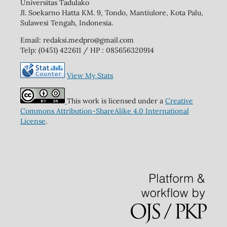
Universitas Tadulako
Jl. Soekarno Hatta KM. 9, Tondo, Mantiulore, Kota Palu,
Sulawesi Tengah, Indonesia.
Email: redaksi.medpro@gmail.com
Telp: (0451) 422611 / HP : 085656320914
View My Stats
This work is licensed under a
Creative
Commons Attribution-ShareAlike 4.0 International
License
.