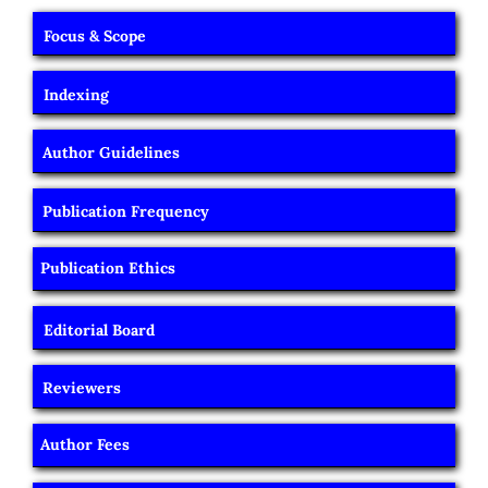
Focus & Scope
Indexing
Author Guidelines
Publication Frequency
Publication Ethics
Editorial Board
Reviewers
Author Fees