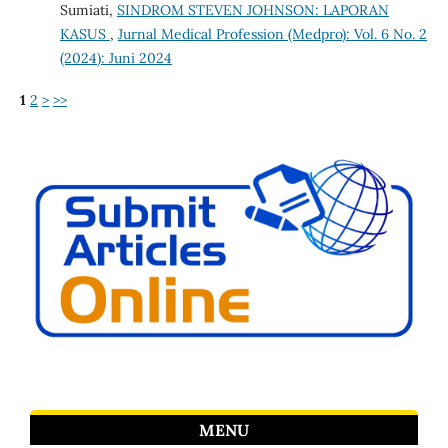
Sumiati,
SINDROM STEVEN JOHNSON: LAPORAN
KASUS
,
Jurnal Medical Profession (Medpro): Vol. 6 No. 2
(2024): Juni 2024
1
2
>
>>
MENU