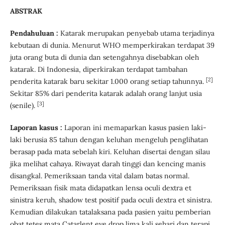
ABS
T
RAK
Pendahuluan :
Katarak merupakan penyebab utama terjadinya
kebutaan di dunia. Menurut WHO memperkirakan terdapat 39
juta orang buta di dunia dan setengahnya disebabkan oleh
katarak. Di Indonesia, diperkirakan terdapat tambahan
[2]
penderita katarak baru sekitar 1.000 orang setiap tahunnya.
Sekitar 85% dari penderita katarak adalah orang lanjut usia
[3]
(senile).
Laporan kasus :
Laporan ini memaparkan kasus pasien laki-
laki berusia 85 tahun dengan keluhan mengeluh penglihatan
berasap pada mata sebelah kiri. Keluhan disertai dengan silau
jika melihat cahaya. Riwayat darah tinggi dan kencing manis
disangkal. Pemeriksaan tanda vital dalam batas normal.
Pemeriksaan fisik mata didapatkan lensa oculi dextra et
sinistra keruh, shadow test positif pada oculi dextra et sinistra.
Kemudian dilakukan tatalaksana pada pasien yaitu pemberian
obat tetes mata Catarlent eye drop lima kali sehari dan terapi