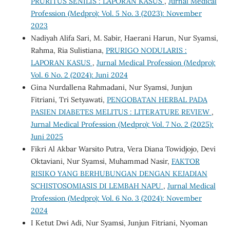
PRURITUS SENILIS : LAPORAN KASUS
,
Jurnal Medical
Profession (Medpro): Vol. 5 No. 3 (2023): November
2023
Nadiyah Alifa Sari, M. Sabir, Haerani Harun, Nur Syamsi,
Rahma, Ria Sulistiana,
PRURIGO NODULARIS :
LAPORAN KASUS
,
Jurnal Medical Profession (Medpro):
Vol. 6 No. 2 (2024): Juni 2024
Gina Nurdallena Rahmadani, Nur Syamsi, Junjun
Fitriani, Tri Setyawati,
PENGOBATAN HERBAL PADA
PASIEN DIABETES MELITUS : LITERATURE REVIEW
,
Jurnal Medical Profession (Medpro): Vol. 7 No. 2 (2025):
Juni 2025
Fikri Al Akbar Warsito Putra, Vera Diana Towidjojo, Devi
Oktaviani, Nur Syamsi, Muhammad Nasir,
FAKTOR
RISIKO YANG BERHUBUNGAN DENGAN KEJADIAN
SCHISTOSOMIASIS DI LEMBAH NAPU
,
Jurnal Medical
Profession (Medpro): Vol. 6 No. 3 (2024): November
2024
I Ketut Dwi Adi, Nur Syamsi, Junjun Fitriani, Nyoman