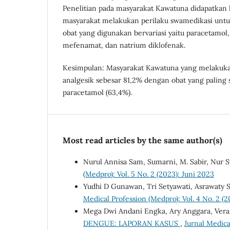
Penelitian pada masyarakat Kawatuna didapatkan h
masyarakat melakukan perilaku swamedikasi untuk
obat yang digunakan bervariasi yaitu paracetamol
mefenamat, dan natrium diklofenak.
Kesimpulan: Masyarakat Kawatuna yang melakuka
analgesik sebesar 81,2% dengan obat yang paling 
paracetamol (63,4%).
Most read articles by the same author(s)
Nurul Annisa Sam, Sumarni, M. Sabir, Nur 
(Medpro): Vol. 5 No. 2 (2023): Juni 2023
Yudhi D Gunawan, Tri Setyawati, Asrawaty 
Medical Profession (Medpro): Vol. 4 No. 2 (2
Mega Dwi Andani Engka, Ary Anggara, Vera 
DENGUE: LAPORAN KASUS
,
Jurnal Medica