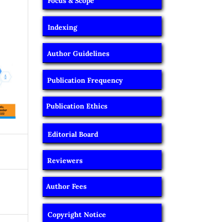
Focus & Scope
Indexing
Author Guidelines
Publication Frequency
Publication Ethics
Editorial Board
Reviewers
Author Fees
Copyright Notice