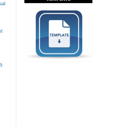
cal
ng
AN