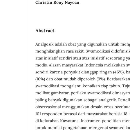
Christin Rony Nayoan
Abstract
Analgesik adalah obat yang digunakan untuk men
menghilangkan rasa sakit. Swamedikasi didefinis
atas inisiatif sendiri atau atas inisiatif seseoran
medis. Alasan masyarakat Indonesia melakukan s
sendiri karena penyakit dianggap ringan (46%), h
(16%) dan obat mudah diperoleh (9%). Berdasarkan
swamedikasi mengalami kenaikan tiap tahun. Tuju
melihat gambaran perilaku swamedikasi dimasyara
paling banyak digunakan sebagai analgetik. Penelit
observasional menggunakan desain
cross-section
101 responden berasal dari masyarakat berusia 18
di kelurahan Kawatuna. Instrumen penelitian m
untuk menilai pengetahuan mengenai swamedikasi