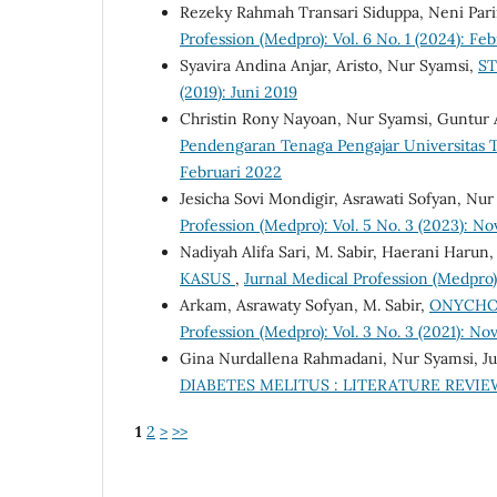
Rezeky Rahmah Transari Siduppa, Neni Par
Profession (Medpro): Vol. 6 No. 1 (2024): Fe
Syavira Andina Anjar, Aristo, Nur Syamsi,
S
(2019): Juni 2019
Christin Rony Nayoan, Nur Syamsi, Guntur A
Pendengaran Tenaga Pengajar Universitas 
Februari 2022
Jesicha Sovi Mondigir, Asrawati Sofyan, Nu
Profession (Medpro): Vol. 5 No. 3 (2023): 
Nadiyah Alifa Sari, M. Sabir, Haerani Harun
KASUS
,
Jurnal Medical Profession (Medpro):
Arkam, Asrawaty Sofyan, M. Sabir,
ONYCHOM
Profession (Medpro): Vol. 3 No. 3 (2021): N
Gina Nurdallena Rahmadani, Nur Syamsi, Jun
DIABETES MELITUS : LITERATURE REVI
1
2
>
>>