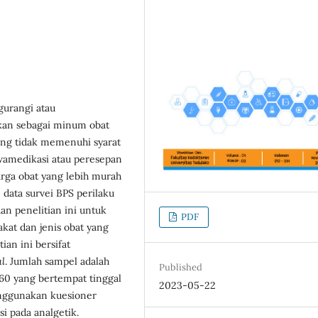
gurangi atau
ikan sebagai minum obat
g yang tidak memenuhi syarat
wamedikasi atau peresepan
arga obat yang lebih murah
 data survei BPS perilaku
an penelitian ini untuk
PDF
kat dan jenis obat yang
ian ini bersifat
al
. Jumlah sampel adalah
Published
-60 yang bertempat tinggal
2023-05-22
enggunakan kuesioner
 pada analgetik.