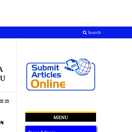
Register
Login
Search
A
LU
MENU