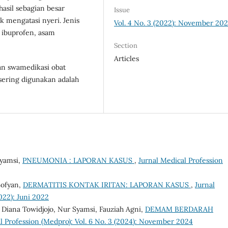
asil sebagian besar
Issue
 mengatasi nyeri. Jenis
Vol. 4 No. 3 (2022): November 20
, ibuprofen, asam
Section
Articles
n swamedikasi obat
sering digunakan adalah
Syamsi,
PNEUMONIA : LAPORAN KASUS
,
Jurnal Medical Profession
Sofyan,
DERMATITIS KONTAK IRITAN: LAPORAN KASUS
,
Jurnal
022): Juni 2022
Diana Towidjojo, Nur Syamsi, Fauziah Agni,
DEMAM BERDARAH
l Profession (Medpro): Vol. 6 No. 3 (2024): November 2024