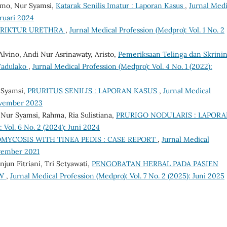
imo, Nur Syamsi,
Katarak Senilis Imatur : Laporan Kasus
,
Jurnal Medi
bruari 2024
TRIKTUR URETHRA
,
Jurnal Medical Profession (Medpro): Vol. 1 No. 2
lvino, Andi Nur Asrinawaty, Aristo,
Pemeriksaan Telinga dan Skrini
Tadulako
,
Jurnal Medical Profession (Medpro): Vol. 4 No. 1 (2022):
r Syamsi,
PRURITUS SENILIS : LAPORAN KASUS
,
Jurnal Medical
November 2023
, Nur Syamsi, Rahma, Ria Sulistiana,
PRURIGO NODULARIS : LAPOR
 Vol. 6 No. 2 (2024): Juni 2024
YCOSIS WITH TINEA PEDIS : CASE REPORT
,
Jurnal Medical
ovember 2021
jun Fitriani, Tri Setyawati,
PENGOBATAN HERBAL PADA PASIEN
EW
,
Jurnal Medical Profession (Medpro): Vol. 7 No. 2 (2025): Juni 2025