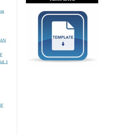
ion
RAN
F
l. 1
IF