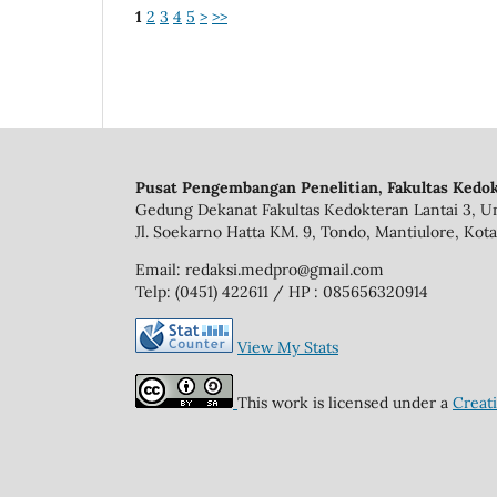
1
2
3
4
5
>
>>
Pusat Pengembangan Penelitian, Fakultas Kedok
Gedung Dekanat Fakultas Kedokteran Lantai 3, Un
Jl. Soekarno Hatta KM. 9, Tondo, Mantiulore, Kota
Email: redaksi.medpro@gmail.com
Telp: (0451) 422611 / HP : 085656320914
View My Stats
This work is licensed under a
Creat