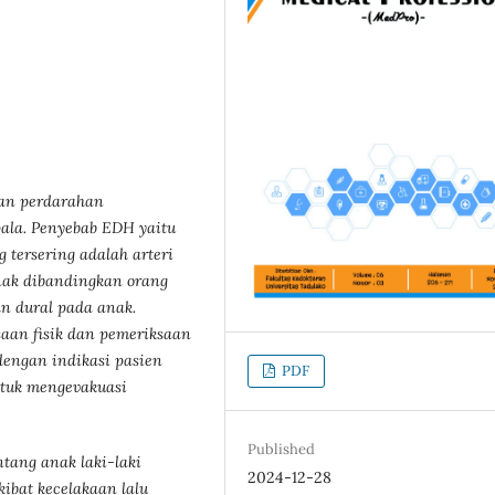
an perdarahan
pala. Penyebab
EDH yaitu
 tersering adalah arteri
nak dibandingkan orang
an dural pada anak.
saan fisik dan pemeriksaan
dengan indikasi pasien
PDF
tuk mengevakuasi
Published
tang anak laki-laki
2024-12-28
ibat kecelakaan lalu