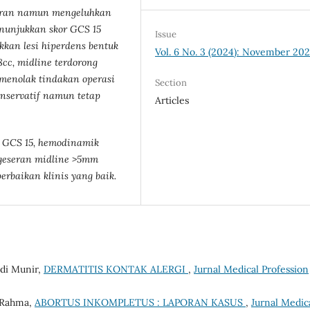
daran namun mengeluhkan
enunjukkan skor GCS 15
Issue
kan lesi hiperdens bentuk
Vol. 6 No. 3 (2024): November 20
cc, midline terdorong
 menolak tindakan operasi
Section
onservatif namun tetap
Articles
 GCS 15, hemodinamik
rgeseran midline >5mm
rbaikan klinis yang baik.
di Munir,
DERMATITIS KONTAK ALERGI
,
Jurnal Medical Profession
, Rahma,
ABORTUS INKOMPLETUS : LAPORAN KASUS
,
Jurnal Medic