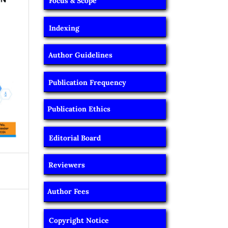
Focus & Scope
Indexing
Author Guidelines
Publication Frequency
Publication Ethics
Editorial Board
Reviewers
Author Fees
Copyright Notice