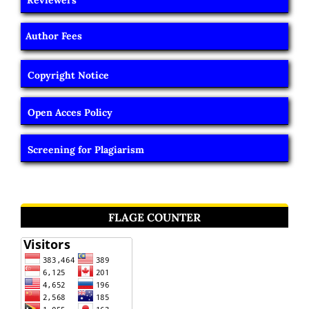
Reviewers
Author Fees
Copyright Notice
Open Acces Policy
Screening for Plagiarism
FLAGE COUNTER