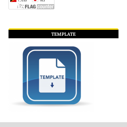
TEMPLATE