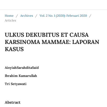
Jurnal Medical Profession (Medpro)
Home
/
Archives
/
Vol. 2 No. 1 (2020): Februari 2020
/
Articles
ULKUS DEKUBITUS ET CAUSA
KARSINOMA MAMMAE: LAPORAN
KASUS
AisyiahSarahditaSaid
Ibrahim Kamarullah
Tri Setyawati
Abstract