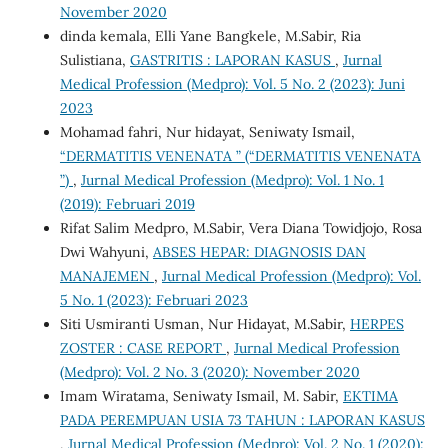
November 2020
dinda kemala, Elli Yane Bangkele, M.Sabir, Ria
Sulistiana,
GASTRITIS : LAPORAN KASUS
,
Jurnal
Medical Profession (Medpro): Vol. 5 No. 2 (2023): Juni
2023
Mohamad fahri, Nur hidayat, Seniwaty Ismail,
“DERMATITIS VENENATA ” (“DERMATITIS VENENATA
”)
,
Jurnal Medical Profession (Medpro): Vol. 1 No. 1
(2019): Februari 2019
Rifat Salim Medpro, M.Sabir, Vera Diana Towidjojo, Rosa
Dwi Wahyuni,
ABSES HEPAR: DIAGNOSIS DAN
MANAJEMEN
,
Jurnal Medical Profession (Medpro): Vol.
5 No. 1 (2023): Februari 2023
Siti Usmiranti Usman, Nur Hidayat, M.Sabir,
HERPES
ZOSTER : CASE REPORT
,
Jurnal Medical Profession
(Medpro): Vol. 2 No. 3 (2020): November 2020
Imam Wiratama, Seniwaty Ismail, M. Sabir,
EKTIMA
PADA PEREMPUAN USIA 73 TAHUN : LAPORAN KASUS
,
Jurnal Medical Profession (Medpro): Vol. 2 No. 1 (2020):