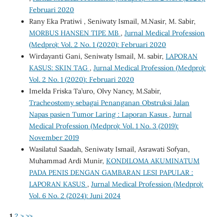
Februari 2020
Rany Eka Pratiwi , Seniwaty Ismail, M.Nasir, M. Sabir,
MORBUS HANSEN TIPE MB
,
Jurnal Medical Profession
(Medpro): Vol. 2 No. 1 (2020): Februari 2020
Wirdayanti Gani, Seniwaty Ismail, M. sabir,
LAPORAN
KASUS: SKIN TAG
,
Jurnal Medical Profession (Medpro):
Vol. 2 No. 1 (2020): Februari 2020
Imelda Friska Ta’uro, Olvy Nancy, M.Sabir,
Tracheostomy sebagai Penanganan Obstruksi Jalan
Napas pasien Tumor Laring : Laporan Kasus
,
Jurnal
Medical Profession (Medpro): Vol. 1 No. 3 (2019):
November 2019
Wasilatul Saadah, Seniwaty Ismail, Asrawati Sofyan,
Muhammad Ardi Munir,
KONDILOMA AKUMINATUM
PADA PENIS DENGAN GAMBARAN LESI PAPULAR :
LAPORAN KASUS
,
Jurnal Medical Profession (Medpro):
Vol. 6 No. 2 (2024): Juni 2024
1
2
>
>>