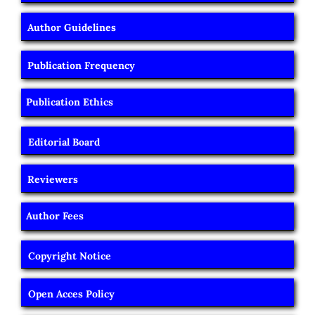
Author Guidelines
Publication Frequency
Publication Ethics
Editorial Board
Reviewers
Author Fees
Copyright Notice
Open Acces Policy