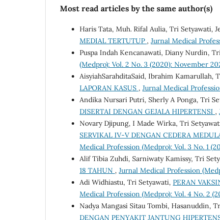
Most read articles by the same author(s)
Haris Tata, Muh. Rifal Aulia, Tri Setyawati
MEDIAL TERTUTUP
,
Jurnal Medical Profes
Puspa Indah Kencanawati, Diany Nurdin, Tr
(Medpro): Vol. 2 No. 3 (2020): November 2
AisyiahSarahditaSaid, Ibrahim Kamarullah, T
LAPORAN KASUS
,
Jurnal Medical Professio
Andika Nursari Putri, Sherly A Ponga, Tri S
DISERTAI DENGAN GEJALA HIPERTENSI
,
Novary Djipung, I Made Wirka, Tri Setyawat
SERVIKAL IV-V DENGAN CEDERA MEDULA 
Medical Profession (Medpro): Vol. 3 No. 1 (2
Alif Tibia Zuhdi, Sarniwaty Kamissy, Tri Se
18 TAHUN
,
Jurnal Medical Profession (Medp
Adi Widhiastu, Tri Setyawati,
PERAN VAKS
Medical Profession (Medpro): Vol. 4 No. 2 (2
Nadya Mangasi Sitau Tombi, Hasanuddin, Tr
DENGAN PENYAKIT JANTUNG HIPERTENS