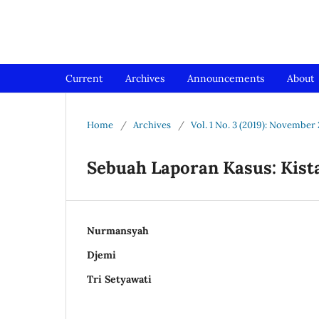
Jurnal Medical Profession (Me
Current
Archives
Announcements
About
Home
/
Archives
/
Vol. 1 No. 3 (2019): November
Sebuah Laporan Kasus: Kis
Nurmansyah
Djemi
Tri Setyawati