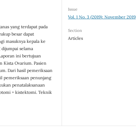
Issue
Vol. 1 No. 3 (2019): November 2019
ganas yang terdapat pada
Section
cukup besar dapat
Articles
ngi masuknya kepala ke
 dijumpai selama
Laporan ini bertujuan
 Kista Ovarium. Pasien
m. Dari hasil pemeriksaan
asil pemeriksaan penunjang
akukan penatalaksanaan
otomi + kistektomi. Teknik