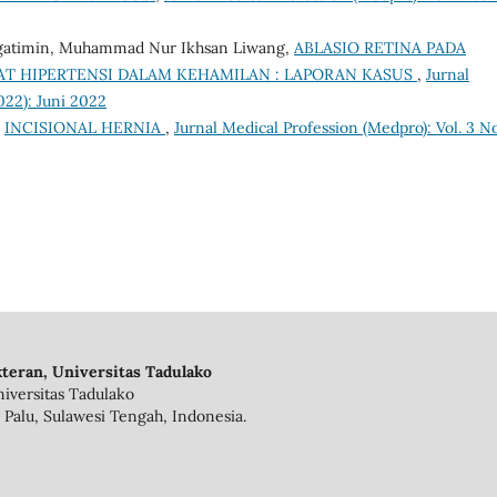
Ngatimin, Muhammad Nur Ikhsan Liwang,
ABLASIO RETINA PADA
AT HIPERTENSI DALAM KEHAMILAN : LAPORAN KASUS
,
Jurnal
022): Juni 2022
,
INCISIONAL HERNIA
,
Jurnal Medical Profession (Medpro): Vol. 3 No
teran, Universitas Tadulako
iversitas Tadulako
 Palu, Sulawesi Tengah, Indonesia.