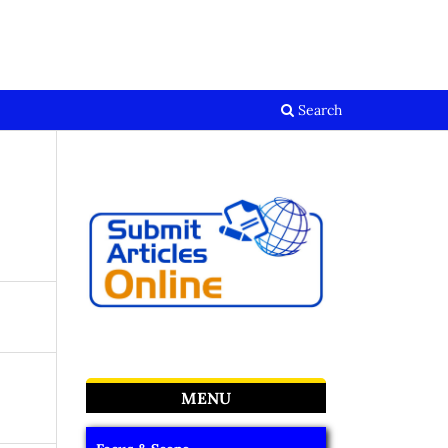
Register
Login
Search
MENU