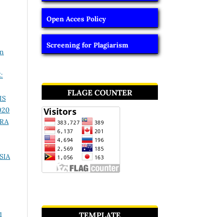
Open Acces Policy
Screening for Plagiarism
on
:
FLAGE COUNTER
IS
020
BRA
SIA
TEMPLATE
1