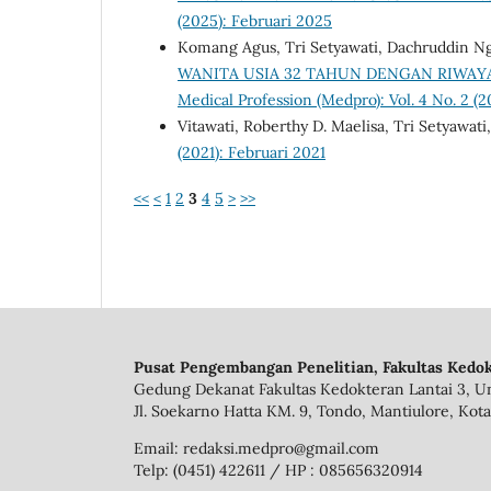
(2025): Februari 2025
Komang Agus, Tri Setyawati, Dachruddin 
WANITA USIA 32 TAHUN DENGAN RIWAY
Medical Profession (Medpro): Vol. 4 No. 2 (2
Vitawati, Roberthy D. Maelisa, Tri Setyawati
(2021): Februari 2021
<<
<
1
2
3
4
5
>
>>
Pusat Pengembangan Penelitian, Fakultas Kedok
Gedung Dekanat Fakultas Kedokteran Lantai 3, Un
Jl. Soekarno Hatta KM. 9, Tondo, Mantiulore, Kota
Email: redaksi.medpro@gmail.com
Telp: (0451) 422611 / HP : 085656320914