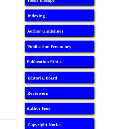
Focus & Scope
Indexing
Author Guidelines
Publication Frequency
Publication Ethics
Editorial Board
Reviewers
Author Fees
Copyright Notice