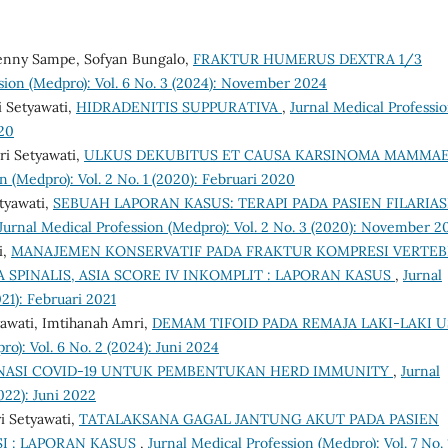
, Jenny Sampe, Sofyan Bungalo,
FRAKTUR HUMERUS DEXTRA 1/3
sion (Medpro): Vol. 6 No. 3 (2024): November 2024
i Setyawati,
HIDRADENITIS SUPPURATIVA
,
Jurnal Medical Professi
020
ri Setyawati,
ULKUS DEKUBITUS ET CAUSA KARSINOMA MAMMAE
n (Medpro): Vol. 2 No. 1 (2020): Februari 2020
etyawati,
SEBUAH LAPORAN KASUS: TERAPI PADA PASIEN FILARIAS
Jurnal Medical Profession (Medpro): Vol. 2 No. 3 (2020): November 2
i,
MANAJEMEN KONSERVATIF PADA FRAKTUR KOMPRESI VERTE
SPINALIS, ASIA SCORE IV INKOMPLIT : LAPORAN KASUS
,
Jurnal
021): Februari 2021
tyawati, Imtihanah Amri,
DEMAM TIFOID PADA REMAJA LAKI-LAKI U
ro): Vol. 6 No. 2 (2024): Juni 2024
INASI COVID-19 UNTUK PEMBENTUKAN HERD IMMUNITY
,
Jurnal
022): Juni 2022
i Setyawati,
TATALAKSANA GAGAL JANTUNG AKUT PADA PASIEN
I : LAPORAN KASUS
,
Jurnal Medical Profession (Medpro): Vol. 7 No. 