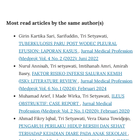
Most read articles by the same author(s)
Girin Kartika Sari, Sarifuddin, Tri Setyawati,
TUBERKULOSIS PARU POST WODEC PLEURAL
EFUSION: LAPORAN KASUS
,
Jurnal Medical Profession
(Medpro): Vol. 4 No. 2 (2022): Juni 2022
Nurul Annisah, Tri setyawati, Imtihanah Amri, Amirah
Basry,
FAKTOR RISIKO INFEKSI SALURAN KEMIH
(ISK): LITERATURE REVIEW
,
Jurnal Medical Profession
(Medpro): Vol. 6 No. 1 (2024): Februari 2024
Muhamad Arief, I Made Wirka, Tri Setyawati,
ILEUS
OBSTRUKTIF: CASE REPORT
,
Jurnal Medical
Profession (Medpro): Vol. 2 No. 1 (2020): Februari 2020
Ahmad Fikry Iqbal, Tri Setyawati, Vera Diana Towidjojo,
PENGARUH PERILAKU HIDUP BERSIH DAN SEHAT
TERHADAP KEJADIAN DIARE PADA ANAK SEKOLAH
,