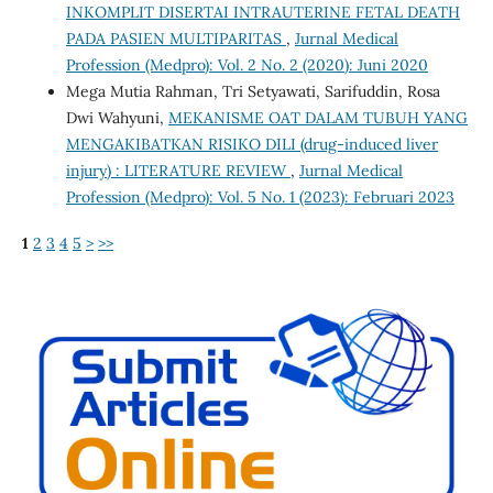
INKOMPLIT DISERTAI INTRAUTERINE FETAL DEATH
PADA PASIEN MULTIPARITAS
,
Jurnal Medical
Profession (Medpro): Vol. 2 No. 2 (2020): Juni 2020
Mega Mutia Rahman, Tri Setyawati, Sarifuddin, Rosa
Dwi Wahyuni,
MEKANISME OAT DALAM TUBUH YANG
MENGAKIBATKAN RISIKO DILI (drug-induced liver
injury) : LITERATURE REVIEW
,
Jurnal Medical
Profession (Medpro): Vol. 5 No. 1 (2023): Februari 2023
1
2
3
4
5
>
>>