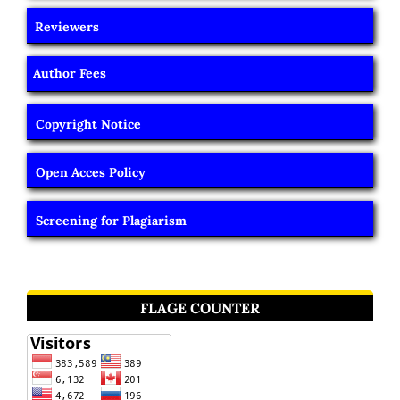
Reviewers
Author Fees
Copyright Notice
Open Acces Policy
Screening for Plagiarism
FLAGE COUNTER