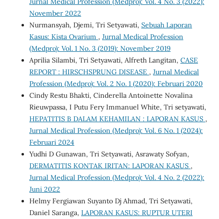
Jurnal Medical Profession (Medpro): Vol. 4 No. 3 (2022):
November 2022
Nurmansyah, Djemi, Tri Setyawati,
Sebuah Laporan
Kasus: Kista Ovarium
,
Jurnal Medical Profession
(Medpro): Vol. 1 No. 3 (2019): November 2019
Aprilia Silambi, Tri Setyawati, Alfreth Langitan,
CASE
REPORT : HIRSCHSPRUNG DISEASE
,
Jurnal Medical
Profession (Medpro): Vol. 2 No. 1 (2020): Februari 2020
Cindy Restu Bhakti, Cinderella Antoinette Novalina
Rieuwpassa, I Putu Fery Immanuel White, Tri setyawati,
HEPATITIS B DALAM KEHAMILAN : LAPORAN KASUS
,
Jurnal Medical Profession (Medpro): Vol. 6 No. 1 (2024):
Februari 2024
Yudhi D Gunawan, Tri Setyawati, Asrawaty Sofyan,
DERMATITIS KONTAK IRITAN: LAPORAN KASUS
,
Jurnal Medical Profession (Medpro): Vol. 4 No. 2 (2022):
Juni 2022
Helmy Fergiawan Suyanto Dj Ahmad, Tri Setyawati,
Daniel Saranga,
LAPORAN KASUS: RUPTUR UTERI