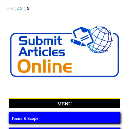
<<
<
1
2
3
4
5
MENU
Focus & Scope