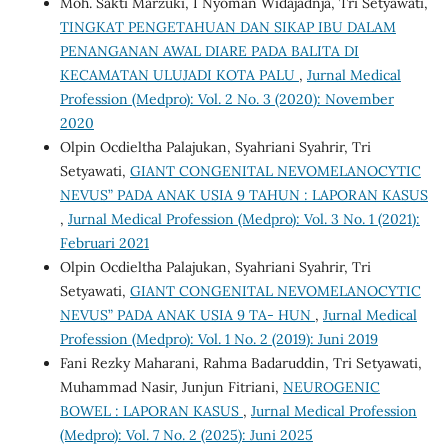
Moh. Sakti Marzuki, I Nyoman Widajadnja, Tri Setyawati,
TINGKAT PENGETAHUAN DAN SIKAP IBU DALAM
PENANGANAN AWAL DIARE PADA BALITA DI
KECAMATAN ULUJADI KOTA PALU
,
Jurnal Medical
Profession (Medpro): Vol. 2 No. 3 (2020): November
2020
Olpin Ocdieltha Palajukan, Syahriani Syahrir, Tri
Setyawati,
GIANT CONGENITAL NEVOMELANOCYTIC
NEVUS” PADA ANAK USIA 9 TAHUN : LAPORAN KASUS
,
Jurnal Medical Profession (Medpro): Vol. 3 No. 1 (2021):
Februari 2021
Olpin Ocdieltha Palajukan, Syahriani Syahrir, Tri
Setyawati,
GIANT CONGENITAL NEVOMELANOCYTIC
NEVUS” PADA ANAK USIA 9 TA- HUN
,
Jurnal Medical
Profession (Medpro): Vol. 1 No. 2 (2019): Juni 2019
Fani Rezky Maharani, Rahma Badaruddin, Tri Setyawati,
Muhammad Nasir, Junjun Fitriani,
NEUROGENIC
BOWEL : LAPORAN KASUS
,
Jurnal Medical Profession
(Medpro): Vol. 7 No. 2 (2025): Juni 2025