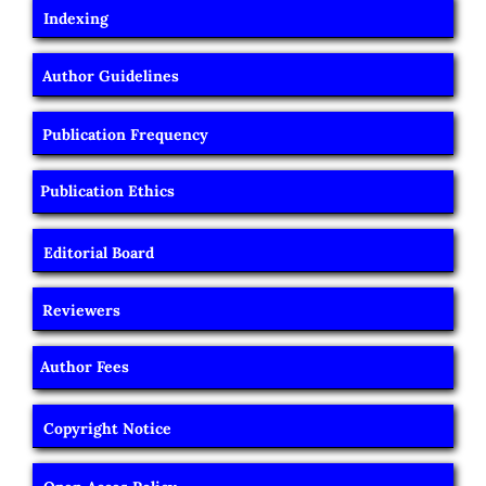
Indexing
Author Guidelines
Publication Frequency
Publication Ethics
Editorial Board
Reviewers
Author Fees
Copyright Notice