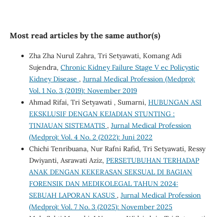
Most read articles by the same author(s)
Zha Zha Nurul Zahra, Tri Setyawati, Komang Adi
Sujendra,
Chronic Kidney Failure Stage V ec Policystic
Kidney Disease
,
Jurnal Medical Profession (Medpro):
Vol. 1 No. 3 (2019): November 2019
Ahmad Rifai, Tri Setyawati , Sumarni,
HUBUNGAN ASI
EKSKLUSIF DENGAN KEJADIAN STUNTING :
TINJAUAN SISTEMATIS
,
Jurnal Medical Profession
(Medpro): Vol. 4 No. 2 (2022): Juni 2022
Chichi Tenribuana, Nur Rafni Rafid, Tri Setyawati, Ressy
Dwiyanti, Asrawati Aziz,
PERSETUBUHAN TERHADAP
ANAK DENGAN KEKERASAN SEKSUAL DI BAGIAN
FORENSIK DAN MEDIKOLEGAL TAHUN 2024:
SEBUAH LAPORAN KASUS
,
Jurnal Medical Profession
(Medpro): Vol. 7 No. 3 (2025): November 2025