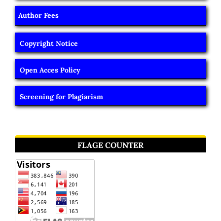
Author Fees
Copyright Notice
Open Acces Policy
Screening for Plagiarism
FLAGE COUNTER