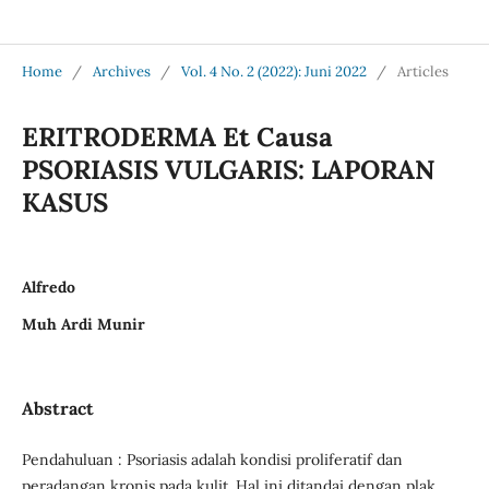
Jurnal Medical Profession (Medpro)
Home
/
Archives
/
Vol. 4 No. 2 (2022): Juni 2022
/
Articles
ERITRODERMA Et Causa
PSORIASIS VULGARIS: LAPORAN
KASUS
Alfredo
Muh Ardi Munir
Abstract
Pendahuluan : Psoriasis adalah kondisi proliferatif dan
peradangan kronis pada kulit. Hal ini ditandai dengan plak