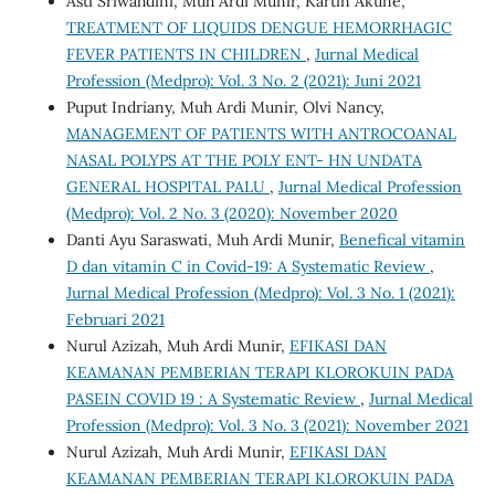
Asti Sriwahdini, Muh Ardi Munir, Kartin Akune,
TREATMENT OF LIQUIDS DENGUE HEMORRHAGIC
FEVER PATIENTS IN CHILDREN
,
Jurnal Medical
Profession (Medpro): Vol. 3 No. 2 (2021): Juni 2021
Puput Indriany, Muh Ardi Munir, Olvi Nancy,
MANAGEMENT OF PATIENTS WITH ANTROCOANAL
NASAL POLYPS AT THE POLY ENT- HN UNDATA
GENERAL HOSPITAL PALU
,
Jurnal Medical Profession
(Medpro): Vol. 2 No. 3 (2020): November 2020
Danti Ayu Saraswati, Muh Ardi Munir,
Benefical vitamin
D dan vitamin C in Covid-19: A Systematic Review
,
Jurnal Medical Profession (Medpro): Vol. 3 No. 1 (2021):
Februari 2021
Nurul Azizah, Muh Ardi Munir,
EFIKASI DAN
KEAMANAN PEMBERIAN TERAPI KLOROKUIN PADA
PASEIN COVID 19 : A Systematic Review
,
Jurnal Medical
Profession (Medpro): Vol. 3 No. 3 (2021): November 2021
Nurul Azizah, Muh Ardi Munir,
EFIKASI DAN
KEAMANAN PEMBERIAN TERAPI KLOROKUIN PADA