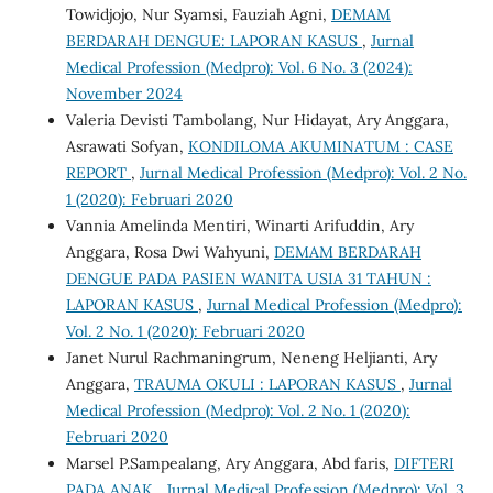
Towidjojo, Nur Syamsi, Fauziah Agni,
DEMAM
BERDARAH DENGUE: LAPORAN KASUS
,
Jurnal
Medical Profession (Medpro): Vol. 6 No. 3 (2024):
November 2024
Valeria Devisti Tambolang, Nur Hidayat, Ary Anggara,
Asrawati Sofyan,
KONDILOMA AKUMINATUM : CASE
REPORT
,
Jurnal Medical Profession (Medpro): Vol. 2 No.
1 (2020): Februari 2020
Vannia Amelinda Mentiri, Winarti Arifuddin, Ary
Anggara, Rosa Dwi Wahyuni,
DEMAM BERDARAH
DENGUE PADA PASIEN WANITA USIA 31 TAHUN :
LAPORAN KASUS
,
Jurnal Medical Profession (Medpro):
Vol. 2 No. 1 (2020): Februari 2020
Janet Nurul Rachmaningrum, Neneng Heljianti, Ary
Anggara,
TRAUMA OKULI : LAPORAN KASUS
,
Jurnal
Medical Profession (Medpro): Vol. 2 No. 1 (2020):
Februari 2020
Marsel P.Sampealang, Ary Anggara, Abd faris,
DIFTERI
PADA ANAK
,
Jurnal Medical Profession (Medpro): Vol. 3