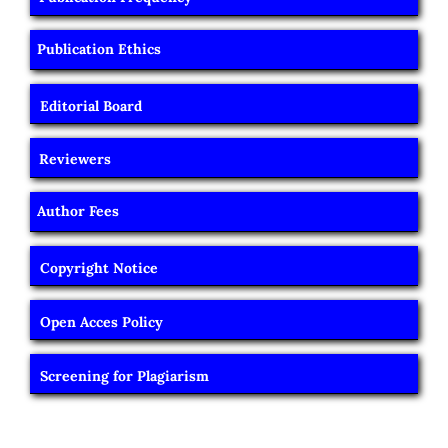
Publication Ethics
Editorial Board
Reviewers
Author Fees
Copyright Notice
Open Acces Policy
Screening for Plagiarism