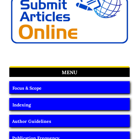
MENU
Focus & Scope
Indexing
Author Guidelines
Publication Frequency