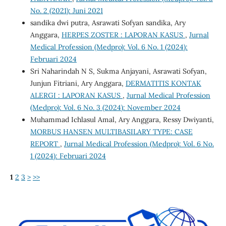
No. 2 (2021): Juni 2021
sandika dwi putra, Asrawati Sofyan sandika, Ary
Anggara,
HERPES ZOSTER : LAPORAN KASUS
,
Jurnal
Medical Profession (Medpro): Vol. 6 No. 1 (2024):
Februari 2024
Sri Naharindah N S, Sukma Anjayani, Asrawati Sofyan,
Junjun Fitriani, Ary Anggara,
DERMATITIS KONTAK
ALERGI : LAPORAN KASUS
,
Jurnal Medical Profession
(Medpro): Vol. 6 No. 3 (2024): November 2024
Muhammad Ichlasul Amal, Ary Anggara, Ressy Dwiyanti,
MORBUS HANSEN MULTIBASILARY TYPE: CASE
REPORT
,
Jurnal Medical Profession (Medpro): Vol. 6 No.
1 (2024): Februari 2024
1
2
3
>
>>