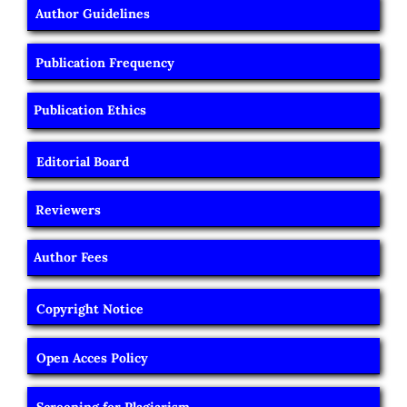
Author Guidelines
Publication Frequency
Publication Ethics
Editorial Board
Reviewers
Author Fees
Copyright Notice
Open Acces Policy