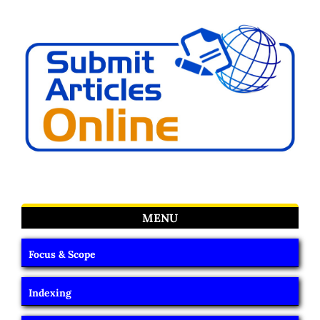
MENU
Focus & Scope
Indexing