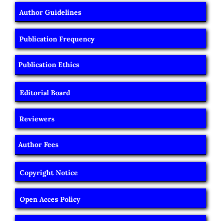
Author Guidelines
Publication Frequency
Publication Ethics
Editorial Board
Reviewers
Author Fees
Copyright Notice
Open Acces Policy