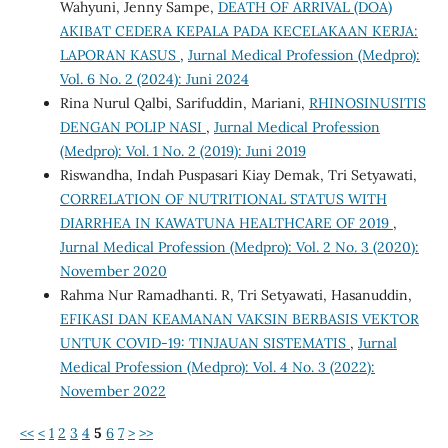
Wahyuni, Jenny Sampe,
DEATH OF ARRIVAL (DOA)
AKIBAT CEDERA KEPALA PADA KECELAKAAN KERJA:
LAPORAN KASUS
,
Jurnal Medical Profession (Medpro):
Vol. 6 No. 2 (2024): Juni 2024
Rina Nurul Qalbi, Sarifuddin, Mariani,
RHINOSINUSITIS
DENGAN POLIP NASI
,
Jurnal Medical Profession
(Medpro): Vol. 1 No. 2 (2019): Juni 2019
Riswandha, Indah Puspasari Kiay Demak, Tri Setyawati,
CORRELATION OF NUTRITIONAL STATUS WITH
DIARRHEA IN KAWATUNA HEALTHCARE OF 2019
,
Jurnal Medical Profession (Medpro): Vol. 2 No. 3 (2020):
November 2020
Rahma Nur Ramadhanti. R, Tri Setyawati, Hasanuddin,
EFIKASI DAN KEAMANAN VAKSIN BERBASIS VEKTOR
UNTUK COVID-19: TINJAUAN SISTEMATIS
,
Jurnal
Medical Profession (Medpro): Vol. 4 No. 3 (2022):
November 2022
<<
<
1
2
3
4
5
6
7
>
>>