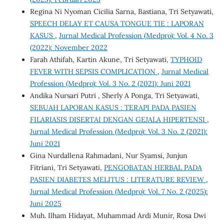
Regina Ni Nyoman Cicilia Sarna, Bastiana, Tri Setyawati,
SPEECH DELAY ET CAUSA TONGUE TIE : LAPORAN
KASUS
,
Jurnal Medical Profession (Medpro): Vol. 4 No. 3
(2022): November 2022
Farah Athifah, Kartin Akune, Tri Setyawati,
TYPHOID
FEVER WITH SEPSIS COMPLICATION
,
Jurnal Medical
Profession (Medpro): Vol. 3 No. 2 (2021): Juni 2021
Andika Nursari Putri , Sherly A Ponga, Tri Setyawati,
SEBUAH LAPORAN KASUS : TERAPI PADA PASIEN
FILARIASIS DISERTAI DENGAN GEJALA HIPERTENSI
,
Jurnal Medical Profession (Medpro): Vol. 3 No. 2 (2021):
Juni 2021
Gina Nurdallena Rahmadani, Nur Syamsi, Junjun
Fitriani, Tri Setyawati,
PENGOBATAN HERBAL PADA
PASIEN DIABETES MELITUS : LITERATURE REVIEW
,
Jurnal Medical Profession (Medpro): Vol. 7 No. 2 (2025):
Juni 2025
Muh. Ilham Hidayat, Muhammad Ardi Munir, Rosa Dwi