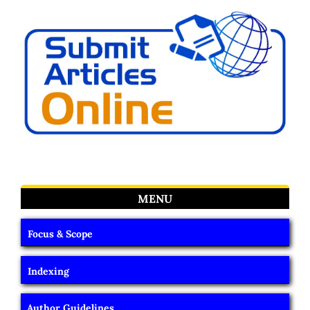
MENU
Focus & Scope
Indexing
Author Guidelines