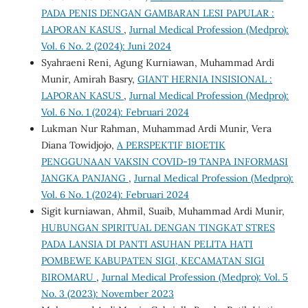
PADA PENIS DENGAN GAMBARAN LESI PAPULAR :
LAPORAN KASUS
,
Jurnal Medical Profession (Medpro):
Vol. 6 No. 2 (2024): Juni 2024
Syahraeni Reni, Agung Kurniawan, Muhammad Ardi
Munir, Amirah Basry,
GIANT HERNIA INSISIONAL :
LAPORAN KASUS
,
Jurnal Medical Profession (Medpro):
Vol. 6 No. 1 (2024): Februari 2024
Lukman Nur Rahman, Muhammad Ardi Munir, Vera
Diana Towidjojo,
A PERSPEKTIF BIOETIK
PENGGUNAAN VAKSIN COVID-19 TANPA INFORMASI
JANGKA PANJANG
,
Jurnal Medical Profession (Medpro):
Vol. 6 No. 1 (2024): Februari 2024
Sigit kurniawan, Ahmil, Suaib, Muhammad Ardi Munir,
HUBUNGAN SPIRITUAL DENGAN TINGKAT STRES
PADA LANSIA DI PANTI ASUHAN PELITA HATI
POMBEWE KABUPATEN SIGI, KECAMATAN SIGI
BIROMARU
,
Jurnal Medical Profession (Medpro): Vol. 5
No. 3 (2023): November 2023