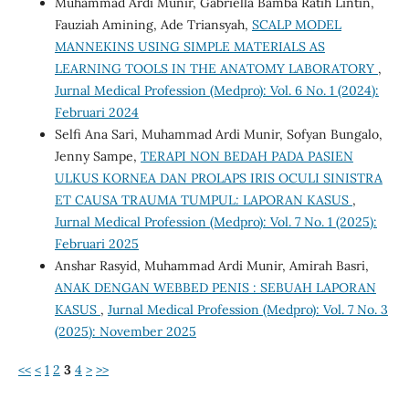
Muhammad Ardi Munir, Gabriella Bamba Ratih Lintin,
Fauziah Amining, Ade Triansyah,
SCALP MODEL
MANNEKINS USING SIMPLE MATERIALS AS
LEARNING TOOLS IN THE ANATOMY LABORATORY
,
Jurnal Medical Profession (Medpro): Vol. 6 No. 1 (2024):
Februari 2024
Selfi Ana Sari, Muhammad Ardi Munir, Sofyan Bungalo,
Jenny Sampe,
TERAPI NON BEDAH PADA PASIEN
ULKUS KORNEA DAN PROLAPS IRIS OCULI SINISTRA
ET CAUSA TRAUMA TUMPUL: LAPORAN KASUS
,
Jurnal Medical Profession (Medpro): Vol. 7 No. 1 (2025):
Februari 2025
Anshar Rasyid, Muhammad Ardi Munir, Amirah Basri,
ANAK DENGAN WEBBED PENIS : SEBUAH LAPORAN
KASUS
,
Jurnal Medical Profession (Medpro): Vol. 7 No. 3
(2025): November 2025
<<
<
1
2
3
4
>
>>