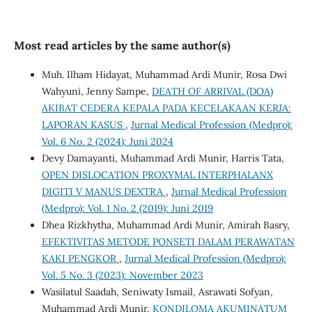
Most read articles by the same author(s)
Muh. Ilham Hidayat, Muhammad Ardi Munir, Rosa Dwi
Wahyuni, Jenny Sampe,
DEATH OF ARRIVAL (DOA)
AKIBAT CEDERA KEPALA PADA KECELAKAAN KERJA:
LAPORAN KASUS
,
Jurnal Medical Profession (Medpro):
Vol. 6 No. 2 (2024): Juni 2024
Devy Damayanti, Muhammad Ardi Munir, Harris Tata,
OPEN DISLOCATION PROXYMAL INTERPHALANX
DIGITI V MANUS DEXTRA
,
Jurnal Medical Profession
(Medpro): Vol. 1 No. 2 (2019): Juni 2019
Dhea Rizkhytha, Muhammad Ardi Munir, Amirah Basry,
EFEKTIVITAS METODE PONSETI DALAM PERAWATAN
KAKI PENGKOR
,
Jurnal Medical Profession (Medpro):
Vol. 5 No. 3 (2023): November 2023
Wasilatul Saadah, Seniwaty Ismail, Asrawati Sofyan,
Muhammad Ardi Munir,
KONDILOMA AKUMINATUM