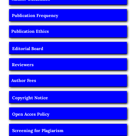
Publication Frequency
Publication Ethics
Editorial Board
Reviewers
Author Fees
Copyright Notice
Open Acces Policy
Screening for Plagiarism